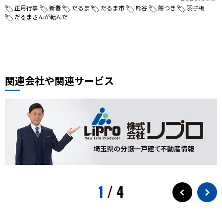
正月行事
新春
だるま
だるま市
熊谷
餅つき
羽子板
だるまさんが転んだ
関連会社や関連サービス
1
/
4