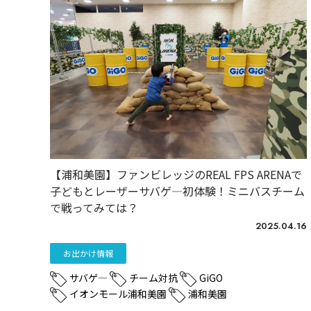
【浦和美園】ファンビレッジのREAL FPS ARENAで
子どもとレーザーサバゲ―初体験！ミニバスチーム
で戦ってみては？
2025.04.16
お出かけ情報
サバゲ―
チーム対抗
GiGO
イオンモール浦和美園
浦和美園