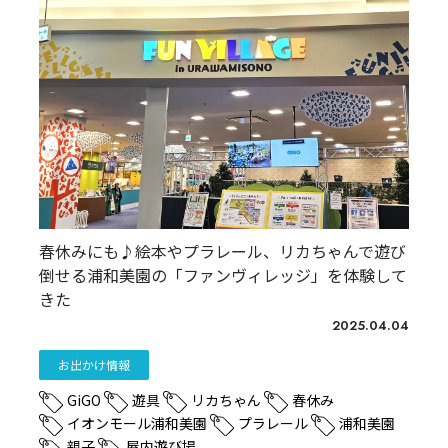
春休みにも♪絵本やプラレール、リカちゃんで遊び
倒せる浦和美園の「ファンヴィレッジ」を体験して
きた
2025.04.04
お出かけ情報
GiGO
遊具
リカちゃん
春休み
イオンモール浦和美園
プラレール
浦和美園
親子
屋内遊び場