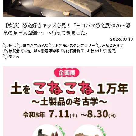
【横浜】恐竜好きキッズ必見！「ヨコハマ恐竜展2026～恐
竜の食卓大図鑑～」へ行ってきました。
2026.07.18
横浜
ヨコハマ恐竜展
ポケモンスタンプラリー
みなとみらい
展覧会
福井県立恐竜博物館
化石発掘
お出かけ
恐竜
夏休み