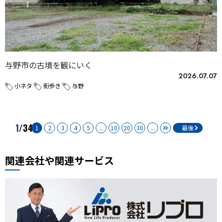
与野市の古墳を観にいく
2026.07.07
小ネタ
街歩き
与野
1
/34
1
2
3
4
5
...
10
20
30
...
最後
関連会社や関連サービス