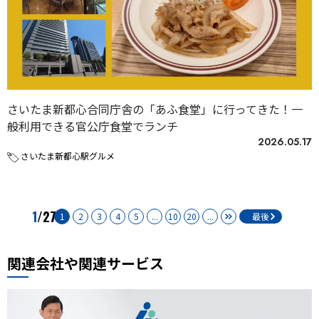
さいたま新都心合同庁舎の「あふ食堂」に行ってきた！一
般利用できる官公庁食堂でランチ
2026.05.17
さいたま新都心駅グルメ
1
/27
1
2
3
4
5
...
10
20
...
最後
関連会社や関連サービス