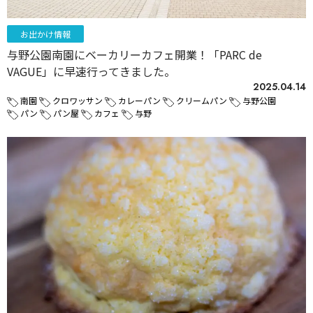
お出かけ情報
与野公園南園にベーカリーカフェ開業！「PARC de
VAGUE」に早速行ってきました。
2025.04.14
南園
クロワッサン
カレーパン
クリームパン
与野公園
パン
パン屋
カフェ
与野