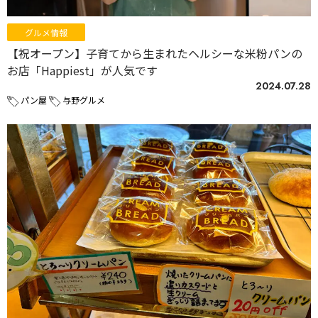
グルメ情報
【祝オープン】子育てから生まれたヘルシーな米粉パンの
お店「Happiest」が人気です
2024.07.28
パン屋
与野グルメ