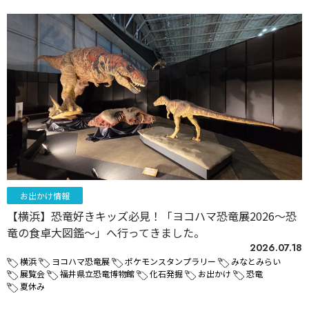
お出かけ情報
【横浜】恐竜好きキッズ必見！「ヨコハマ恐竜展2026～恐
竜の食卓大図鑑～」へ行ってきました。
2026.07.18
横浜
ヨコハマ恐竜展
ポケモンスタンプラリー
みなとみらい
展覧会
福井県立恐竜博物館
化石発掘
お出かけ
恐竜
夏休み