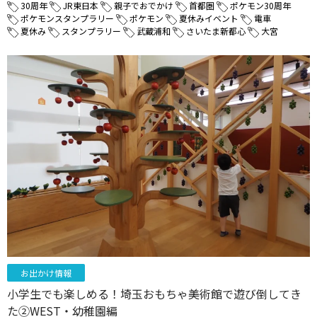
30周年
JR東日本
親子でおでかけ
首都圏
ポケモン30周年
ポケモンスタンプラリー
ポケモン
夏休みイベント
電車
夏休み
スタンプラリー
武蔵浦和
さいたま新都心
大宮
お出かけ情報
小学生でも楽しめる！埼玉おもちゃ美術館で遊び倒してき
た②WEST・幼稚園編