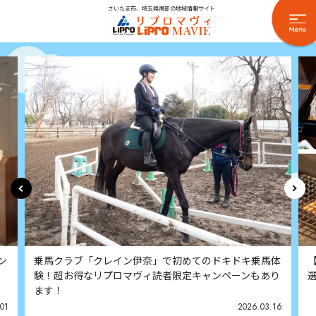
さいたま市、埼玉県南部の地域情報サイト
体
【2026年版大宮ランチ探訪】食いしん坊ライターが厳
り
選したお店を紹介します
16
2025.02.23