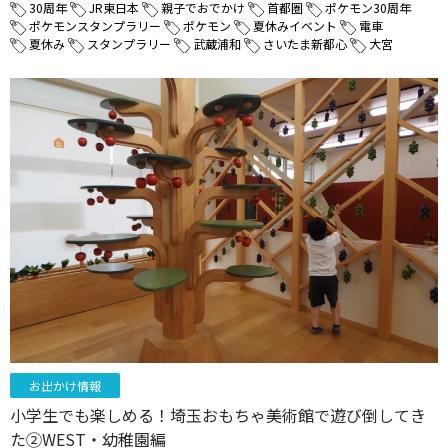
30周年
JR東日本
親子でおでかけ
首都圏
ポケモン30周年
ポケモンスタンプラリー
ポケモン
夏休みイベント
電車
夏休み
スタンプラリー
武蔵浦和
さいたま新都心
大宮
お出かけ情報
小学生でも楽しめる！埼玉おもちゃ美術館で遊び倒してき
た②WEST・幼稚園編