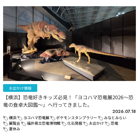
お出かけ情報
【横浜】恐竜好きキッズ必見！「ヨコハマ恐竜展2026～恐
竜の食卓大図鑑～」へ行ってきました。
2026.07.18
横浜
ヨコハマ恐竜展
ポケモンスタンプラリー
みなとみらい
展覧会
福井県立恐竜博物館
化石発掘
お出かけ
恐竜
夏休み