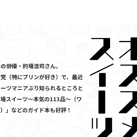
身の俳優・的場浩司さん。
甘党（特にプリンが好き）で、最近
イーツマニアぶり知られるところと
場スイーツ～本気の113品～（ワ
ス）」などのガイド本も好評！