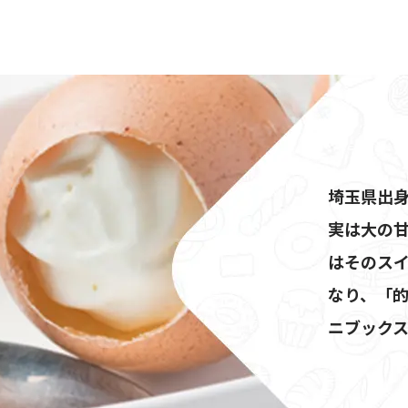
埼玉県出
実は大の
はそのス
なり、「的
ニブック