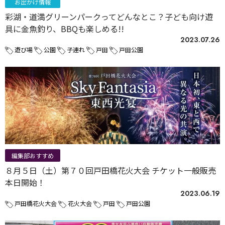
お出かけ情報
彩湖・道満グリーンパークってどんなとこ？子ども向け遊
具に金魚釣り、BBQも楽しめる!!
2023.07.26
遊び場
公園
子連れ
戸田
戸田公園
編集部おすすめ
８月５日（土）第７０回戸田橋花火大会 チケット一般販売
本日開始！
2023.06.19
戸田橋花火大会
花火大会
戸田
戸田公園