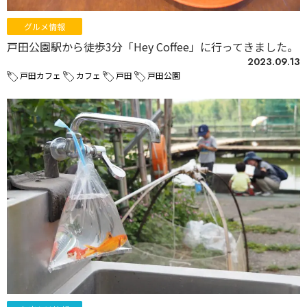
グルメ情報
戸田公園駅から徒歩3分「Hey Coffee」に行ってきました。
2023.09.13
戸田カフェ
カフェ
戸田
戸田公園