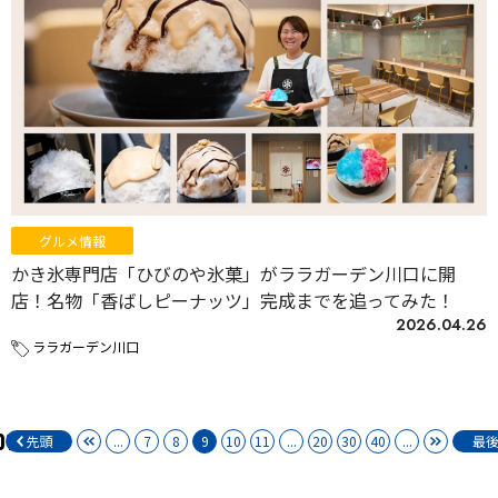
グルメ情報
かき氷専門店「ひびのや氷菓」がララガーデン川口に開
店！名物「香ばしピーナッツ」完成までを追ってみた！
2026.04.26
ララガーデン川口
01
先頭
...
7
8
9
10
11
...
20
30
40
...
最