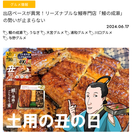
グルメ情報
出店ペースが異常！リーズナブルな鰻専門店「鰻の成瀬」
の勢いが止まらない
2024.06.17
鰻の成瀬
うなぎ
大宮グルメ
浦和グルメ
川口グルメ
与野グルメ