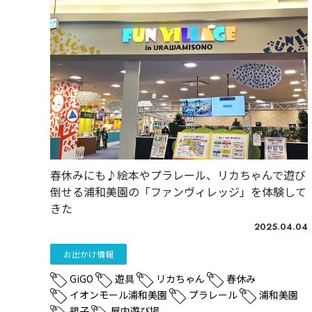
春休みにも♪絵本やプラレール、リカちゃんで遊び
倒せる浦和美園の「ファンヴィレッジ」を体験して
きた
2025.04.04
お出かけ情報
GiGO
遊具
リカちゃん
春休み
イオンモール浦和美園
プラレール
浦和美園
親子
屋内遊び場