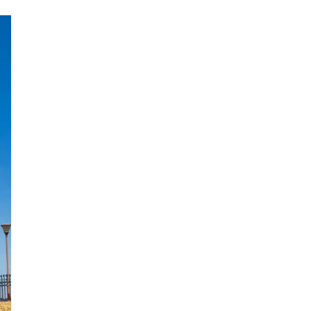
モロッコ料理
VR
ドームプラネット
グレートバリアリーフ
クイーンズランド州政府観光局
ものづくり
工作
スキッズガーデン
わいわいぱーく
モーリーファンタジー
イオン
土呂駅
トイザらス
ステラタウン
ららテラス
所沢
タリーズ
チェーン店調査
カフェチェーン調査
3×3
肉
試合観戦