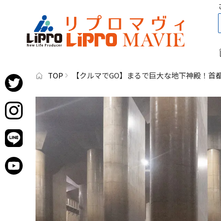
TOP
【クルマでGO】まるで巨大な地下神殿！首