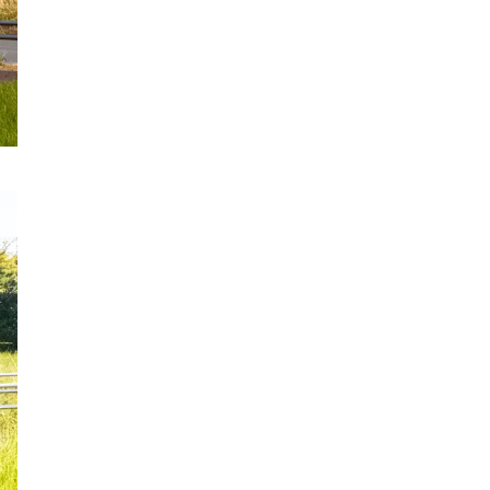
フリースロー
スタグル
メッツァ
メッツァビレッジ
飯能市
高島屋
無料あそび場
うさぎ縁日、調神社
トレーニング
モバイルオーダー
鉱物
宝探し
化石発掘
子連れでお出かけ
天然石
子連れお出かけ
親子で楽しむ
隕石
ミネラルマルシェ
鉱石
宝石
化石
アジリティ
タリーズコーヒー
チェーン店
北野エース
ゴディバカフェ