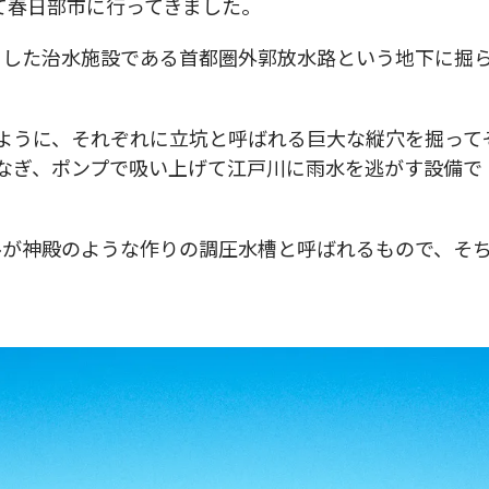
て春日部市に行ってきました。
とした治水施設である首都圏外郭放水路という地下に掘
ように、それぞれに立坑と呼ばれる巨大な縦穴を掘って
なぎ、ポンプで吸い上げて江戸川に雨水を逃がす設備で
ルが神殿のような作りの調圧水槽と呼ばれるもので、そ