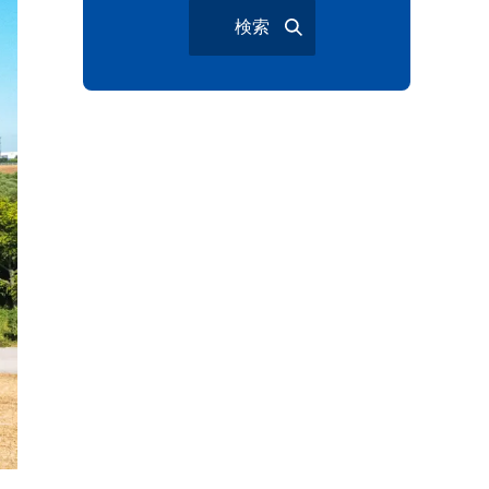
検索
大宮夏まつり
越谷市
越谷花火大会
南越谷阿波踊り
わらび機まつり
たたら祭り
埼玉お祭り
埼玉花火大会
2026年さいたま市夏祭り
サマードリンク
待ち合わせ
大宮駅西口
バラ
お散歩
楽しむ方法
野球観戦
観戦ガイド
モラン
夏のネタ
暑さ対策2026
江戸前がってん寿司
地元ニュース
LUCY尾瀬鳩待
予約