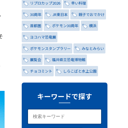
リプロカップ2026
辛い料理
ら
30周年
JR東日本
親子でおでかけ
首都圏
ポケモン30周年
横浜
そ
ヨコハマ恐竜展
ポケモンスタンプラリー
みなとみらい
展覧会
福井県立恐竜博物館
ち
チョコミント
しらこばと水上公園
ナイトプール
氷川茶庭
キャンペーン
シティハンター
キーワードで探す
レトロ
コーラ
写真
レッズ
ワールドカップ
おしゃれ
与野夏祭り
岩槻まつり