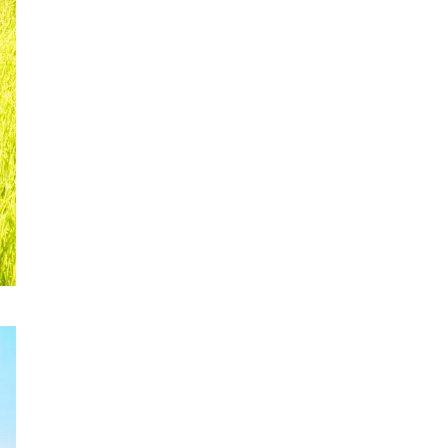
ロイヤルパインズホテル浦和
高木真備
競輪場
保護犬
西武園ゆうえんち
コクーン1
工場見学
5歳～
キャンディ
クレイン伊奈
乗馬
さいたまコクーンシティ
埼玉県民の知恵
街紹介
リス
大宮の謎
3.11
コンコース
ふじみ野スイーツ
生ドーナツ
モスバーガー
睡眠グッズ
カフェチェーン
お店調査
まぜそば
ふじみ野ランチ
週末のお出かけ情報
THE RANDOSERU