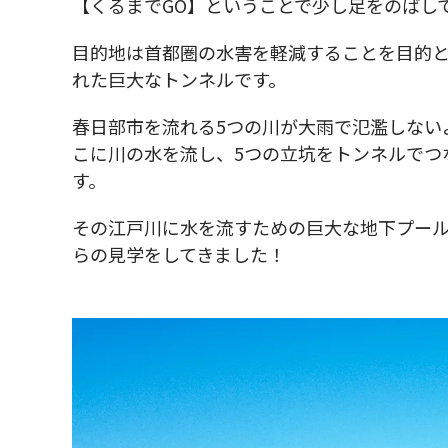
【くるまでGO】ということで少し足をのばし
目的地は首都圏の水害を軽減することを目的
れた巨大なトンネルです。
春日部市を流れる5つの川が大雨で氾濫しない
こに川の水を流し、5つの立坑をトンネルでつ
す。
その江戸川に水を流すための巨大な地下プー
らの見学をしてきました！