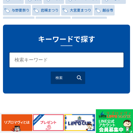
与野夏祭り
岩槻まつり
大宮夏まつり
越谷市
越谷花火大会
南越谷阿波踊り
わらび機まつり
たたら祭り
埼玉お祭り
埼玉花火大会
キーワードで探す
2026年さいたま市夏祭り
サマードリンク
待ち合わせ
大宮駅西口
バラ
お散歩
楽しむ方法
野球観戦
観戦ガイド
モラン
夏のネタ
暑さ対策2026
検索
江戸前がってん寿司
地元ニュース
LUCY尾瀬鳩待
予約
モロッコ料理
VR
ドームプラネット
グレートバリアリーフ
クイーンズランド州政府観光局
ものづくり
工作
スキッズガーデン
わいわいぱーく
モーリーファンタジー
イオン
土呂駅
トイザらス