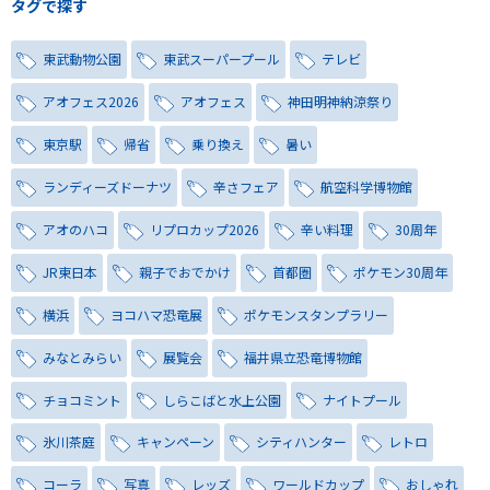
タグで探す
東武動物公園
東武スーパープール
テレビ
アオフェス2026
アオフェス
神田明神納涼祭り
東京駅
帰省
乗り換え
暑い
ランディーズドーナツ
辛さフェア
航空科学博物館
アオのハコ
リプロカップ2026
辛い料理
30周年
JR東日本
親子でおでかけ
首都圏
ポケモン30周年
横浜
ヨコハマ恐竜展
ポケモンスタンプラリー
みなとみらい
展覧会
福井県立恐竜博物館
チョコミント
しらこばと水上公園
ナイトプール
氷川茶庭
キャンペーン
シティハンター
レトロ
コーラ
写真
レッズ
ワールドカップ
おしゃれ