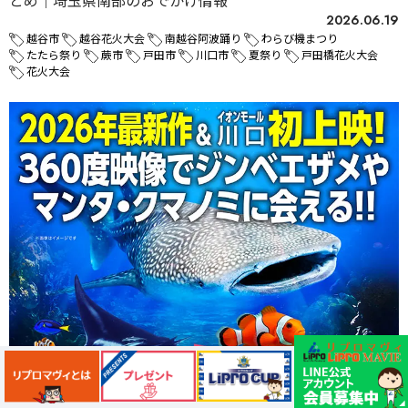
2026.06.19
越谷市
越谷花火大会
南越谷阿波踊り
わらび機まつり
たたら祭り
蕨市
戸田市
川口市
夏祭り
戸田橋花火大会
花火大会