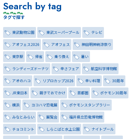
Search by tag
タグで探す
東武動物公園
東武スーパープール
テレビ
アオフェス2026
アオフェス
神田明神納涼祭り
東京駅
帰省
乗り換え
暑い
ランディーズドーナツ
辛さフェア
航空科学博物館
アオのハコ
リプロカップ2026
辛い料理
30周年
JR東日本
親子でおでかけ
首都圏
ポケモン30周年
横浜
ヨコハマ恐竜展
ポケモンスタンプラリー
みなとみらい
展覧会
福井県立恐竜博物館
チョコミント
しらこばと水上公園
ナイトプール