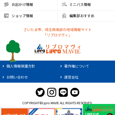
大宮西口
夏風邪
健康
ベーグル
お出かけ情報
ミニバス情報
彩の国くらしプラザ
夏休みのイベント
ショップ情報
編集部おすすめ
ファミリーランド むさしの村
とうもろこし狩り
さいたま市、埼玉県南部の地域情報サイト
かき氷アイス
やわもちアイス
ステーキ
ステーキ宮
「リプロマヴィ」
朝霞市カフェ
リノベーション
サンシャイン60展望台
アルディージャ
市役所
散歩
熱中症対策
新店情報
ときわだんご
天ぷら
がってん食堂
個人情報保護方針
著作権について
2025年花火大会
大宮まつり
浦和まつり
お問い合わせ
運営会社
さいたま市花火大会
リプロ武道館
埼玉県立武道館
ライオンズ
野球
スポーツ観戦
2025年夏祭り
肉汁うどん
大阪・関西万博2025
職業体験
COPYRIGHT©Lipro MAVIE ALL RIGHTS RESERVED.
社会科見学
ジェラートピケ
夏休みイベント