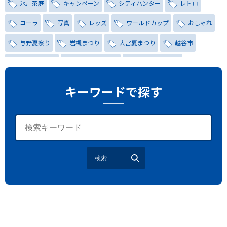
氷川茶庭
キャンペーン
シティハンター
レトロ
コーラ
写真
レッズ
ワールドカップ
おしゃれ
与野夏祭り
岩槻まつり
大宮夏まつり
越谷市
越谷花火大会
南越谷阿波踊り
わらび機まつり
たたら祭り
埼玉お祭り
埼玉花火大会
キーワードで探す
2026年さいたま市夏祭り
サマードリンク
待ち合わせ
大宮駅西口
バラ
お散歩
楽しむ方法
野球観戦
観戦ガイド
モラン
夏のネタ
暑さ対策2026
検索
江戸前がってん寿司
地元ニュース
LUCY尾瀬鳩待
予約
モロッコ料理
VR
ドームプラネット
グレートバリアリーフ
クイーンズランド州政府観光局
ものづくり
工作
スキッズガーデン
わいわいぱーく