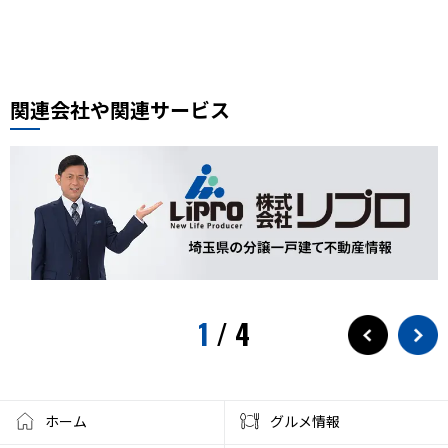
周年記念
イオンモール川口前川
ベルアメール
ぴよりん
タイ料理
道路陥没事故
お勧め本
リプロ情報
都市対抗野球
東岩槻
リプロカップ2025
関連会社や関連サービス
おもちゃ
展示会
サモエド
犬カフェ
大型犬カフェ
小ネタ
川越グルメ
川越散策
ウニ奉行
北与野駅
戸田市市制施行60周年記念
水遊び
プール
狭山茶
お出かけ情報
埼玉観光
スパークリングティー
新庁舎
素麺
夏のご飯
1
/
4
夏の食
茅乃舎
検証
徒歩10分
サービス
フローズンドリンク
クレセントモール
花火
盆踊り
ワークショップ
夜店
クラフト
ハンドメイド
ホーム
グルメ情報