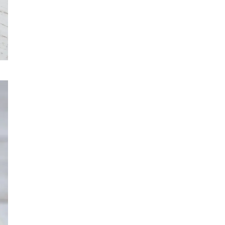
フリースロー
スタグル
メッツァ
メッツァビレッジ
飯能市
高島屋
無料あそび場
うさぎ縁日、調神社
トレーニング
モバイルオーダー
鉱物
宝探し
化石発掘
子連れでお出かけ
天然石
子連れお出かけ
親子で楽しむ
隕石
ミネラルマルシェ
鉱石
宝石
化石
アジリティ
タリーズコーヒー
チェーン店
北野エース
ゴディバカフェ