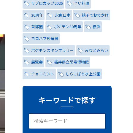
リプロカップ2026
辛い料理
30周年
JR東日本
親子でおでかけ
首都圏
ポケモン30周年
横浜
ヨコハマ恐竜展
ポケモンスタンプラリー
みなとみらい
展覧会
福井県立恐竜博物館
チョコミント
しらこばと水上公園
ナイトプール
氷川茶庭
キャンペーン
シティハンター
キーワードで探す
レトロ
コーラ
写真
レッズ
ワールドカップ
おしゃれ
与野夏祭り
岩槻まつり