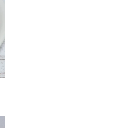
ロイヤルパインズホテル浦和
高木真備
競輪場
保護犬
西武園ゆうえんち
コクーン1
工場見学
5歳～
キャンディ
クレイン伊奈
乗馬
さいたまコクーンシティ
埼玉県民の知恵
街紹介
リス
大宮の謎
3.11
コンコース
ふじみ野スイーツ
生ドーナツ
ー
モスバーガー
睡眠グッズ
カフェチェーン
お店調査
まぜそば
ふじみ野ランチ
週末のお出かけ情報
THE RANDOSERU