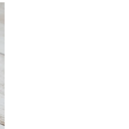
モロッコ料理
VR
ドームプラネット
グレートバリアリーフ
クイーンズランド州政府観光局
ものづくり
工作
スキッズガーデン
わいわいぱーく
モーリーファンタジー
イオン
土呂駅
トイザらス
ステラタウン
ららテラス
所沢
タリーズ
チェーン店調査
カフェチェーン調査
3×3
肉
試合観戦