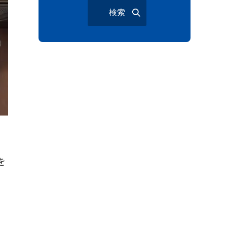
検索
大宮夏まつり
越谷市
越谷花火大会
南越谷阿波踊り
わらび機まつり
たたら祭り
埼玉お祭り
埼玉花火大会
2026年さいたま市夏祭り
サマードリンク
待ち合わせ
大宮駅西口
バラ
お散歩
を
楽しむ方法
野球観戦
観戦ガイド
モラン
夏のネタ
暑さ対策2026
江戸前がってん寿司
地元ニュース
LUCY尾瀬鳩待
予約