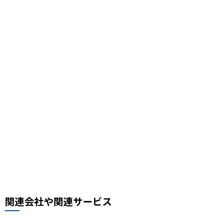
びっくらたまご
ドラッグストア
子育て
川口カレーせいろ
子連れ旅行
尾瀬
風邪対策
首都圏外郭放水路
ライトアップ
丸亀製麺
鳩ケ谷グルメ
3COINS
鉄道の日
駅フェス
おすすめスポット
スケジュール帳
街の小ネタ
県道
自転車
セイバン
料理レシピ、中華料理レシピ
豚肉ときくらげの卵炒め
木須肉レシピ
埼玉ハック
レンタルサイクル
鰻
噴水公園
埼京線
周年記念
イオンモール川口前川
ベルアメール
ぴよりん
タイ料理
道路陥没事故
お勧め本
リプロ情報
都市対抗野球
東岩槻
リプロカップ2025
関連会社や関連サービス
おもちゃ
展示会
サモエド
犬カフェ