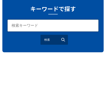
たたら祭り
埼玉お祭り
埼玉花火大会
キーワードで探す
2026年さいたま市夏祭り
サマードリンク
待ち合わせ
大宮駅西口
バラ
お散歩
楽しむ方法
野球観戦
観戦ガイド
モラン
夏のネタ
暑さ対策2026
検索
江戸前がってん寿司
地元ニュース
LUCY尾瀬鳩待
予約
モロッコ料理
VR
ドームプラネット
グレートバリアリーフ
クイーンズランド州政府観光局
ものづくり
工作
スキッズガーデン
わいわいぱーく
モーリーファンタジー
イオン
土呂駅
トイザらス
ステラタウン
ららテラス
所沢
タリーズ
チェーン店調査
カフェチェーン調査
3×3
肉
試合観戦
フリースロー
スタグル
メッツァ