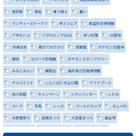
東京駅
帰省
乗り換え
暑い
ランディーズドーナツ
辛さフェア
航空科学博物館
アオのハコ
リプロカップ2026
辛い料理
30周年
JR東日本
親子でおでかけ
首都圏
ポケモン30周年
横浜
ヨコハマ恐竜展
ポケモンスタンプラリー
みなとみらい
展覧会
福井県立恐竜博物館
チョコミント
しらこばと水上公園
ナイトプール
氷川茶庭
キャンペーン
シティハンター
レトロ
コーラ
写真
レッズ
ワールドカップ
おしゃれ
与野夏祭り
岩槻まつり
大宮夏まつり
越谷市
越谷花火大会
南越谷阿波踊り
わらび機まつり