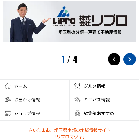
大型犬カフェ
小ネタ
川越グルメ
川越散策
ウニ奉行
北与野駅
戸田市市制施行60周年記念
水遊び
プール
狭山茶
お出かけ情報
埼玉観光
スパークリングティー
新庁舎
素麺
夏のご飯
1
/
4
夏の食
茅乃舎
検証
徒歩10分
サービス
フローズンドリンク
クレセントモール
花火
盆踊り
ワークショップ
夜店
クラフト
ハンドメイド
ホーム
グルメ情報
大宮西口
夏風邪
健康
ベーグル
お出かけ情報
ミニバス情報
彩の国くらしプラザ
夏休みのイベント
ショップ情報
編集部おすすめ
ファミリーランド むさしの村
とうもろこし狩り
さいたま市、埼玉県南部の地域情報サイト
かき氷アイス
やわもちアイス
ステーキ
ステーキ宮
「リプロマヴィ」