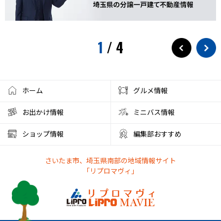
水遊び
プール
狭山茶
お出かけ情報
埼玉観光
スパークリングティー
新庁舎
素麺
夏のご飯
1
/
4
夏の食
茅乃舎
検証
徒歩10分
サービス
フローズンドリンク
クレセントモール
花火
盆踊り
ワークショップ
夜店
クラフト
ハンドメイド
ホーム
グルメ情報
大宮西口
夏風邪
健康
ベーグル
お出かけ情報
ミニバス情報
彩の国くらしプラザ
夏休みのイベント
ショップ情報
編集部おすすめ
ファミリーランド むさしの村
とうもろこし狩り
さいたま市、埼玉県南部の地域情報サイト
かき氷アイス
やわもちアイス
ステーキ
ステーキ宮
「リプロマヴィ」
朝霞市カフェ
リノベーション
サンシャイン60展望台
アルディージャ
市役所
散歩
熱中症対策
新店情報
ときわだんご
天ぷら
がってん食堂