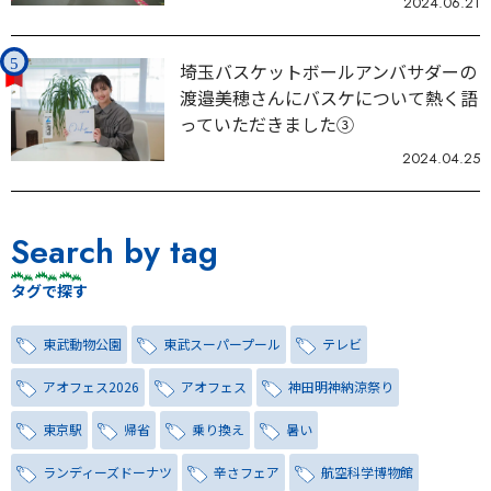
2024.06.21
埼玉バスケットボールアンバサダーの
渡邉美穂さんにバスケについて熱く語
っていただきました③
2024.04.25
Search by tag
タグで探す
東武動物公園
東武スーパープール
テレビ
アオフェス2026
アオフェス
神田明神納涼祭り
東京駅
帰省
乗り換え
暑い
ランディーズドーナツ
辛さフェア
航空科学博物館