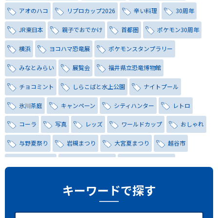
アオのハコ
リプロカップ2026
辛い料理
30周年
JR東日本
親子でおでかけ
首都圏
ポケモン30周年
横浜
ヨコハマ恐竜展
ポケモンスタンプラリー
みなとみらい
展覧会
福井県立恐竜博物館
チョコミント
しらこばと水上公園
ナイトプール
氷川茶庭
キャンペーン
シティハンター
レトロ
コーラ
写真
レッズ
ワールドカップ
おしゃれ
与野夏祭り
岩槻まつり
大宮夏まつり
越谷市
越谷花火大会
南越谷阿波踊り
わらび機まつり
たたら祭り
埼玉お祭り
埼玉花火大会
キーワードで探す
2026年さいたま市夏祭り
サマードリンク
待ち合わせ