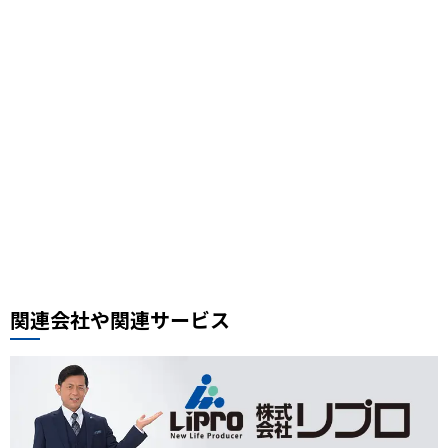
鳩ケ谷グルメ
3COINS
鉄道の日
駅フェス
おすすめスポット
スケジュール帳
街の小ネタ
県道
自転車
セイバン
料理レシピ、中華料理レシピ
豚肉ときくらげの卵炒め
木須肉レシピ
埼玉ハック
レンタルサイクル
鰻
噴水公園
埼京線
周年記念
イオンモール川口前川
ベルアメール
ぴよりん
タイ料理
道路陥没事故
お勧め本
リプロ情報
都市対抗野球
東岩槻
リプロカップ2025
関連会社や関連サービス
おもちゃ
展示会
サモエド
犬カフェ
大型犬カフェ
小ネタ
川越グルメ
川越散策
ウニ奉行
北与野駅
戸田市市制施行60周年記念