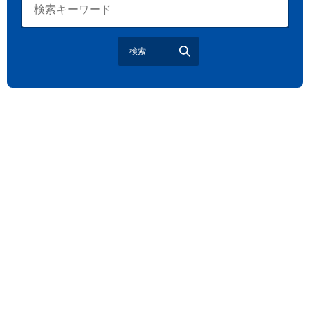
大宮駅西口
バラ
お散歩
楽しむ方法
野球観戦
観戦ガイド
モラン
夏のネタ
暑さ対策2026
検索
江戸前がってん寿司
地元ニュース
LUCY尾瀬鳩待
予約
モロッコ料理
VR
ドームプラネット
グレートバリアリーフ
クイーンズランド州政府観光局
ものづくり
工作
スキッズガーデン
わいわいぱーく
モーリーファンタジー
イオン
土呂駅
トイザらス
ステラタウン
ららテラス
所沢
タリーズ
チェーン店調査
カフェチェーン調査
3×3
肉
試合観戦
フリースロー
スタグル
メッツァ
メッツァビレッジ
飯能市
高島屋
無料あそび場
うさぎ縁日、調神社
トレーニング
モバイルオーダー