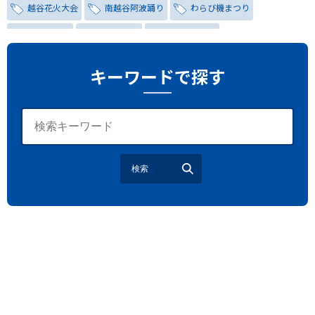
越谷花火大会
南越谷阿波踊り
わらび機まつり
たたら祭り
埼玉お祭り
埼玉花火大会
2026年さいたま市夏祭り
サマードリンク
待ち合わせ
キーワードで探す
大宮駅西口
バラ
お散歩
楽しむ方法
野球観戦
観戦ガイド
モラン
夏のネタ
暑さ対策2026
江戸前がってん寿司
地元ニュース
LUCY尾瀬鳩待
検索
予約
モロッコ料理
VR
ドームプラネット
グレートバリアリーフ
クイーンズランド州政府観光局
ものづくり
工作
スキッズガーデン
わいわいぱーく
モーリーファンタジー
イオン
土呂駅
トイザらス
ステラタウン
ららテラス
所沢
タリーズ
チェーン店調査
カフェチェーン調査
3×3
肉