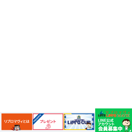
大宮の謎
3.11
コンコース
ふじみ野スイーツ
生ドーナツ
モスバーガー
睡眠グッズ
カフェチェーン
お店調査
まぜそば
ふじみ野ランチ
週末のお出かけ情報
THE RANDOSERU
土屋鞄
コクーン2
2027年入学準備
そごう大宮店
ゼッテリア
冬の料理
イベント取材
たまーりん
川口市立科学館
忍者
体験
スーパー
成城石井
AKOMEYATOKYO
冬のおすすめ商品
お引越し
街情報
ハーゲンダッツ
ドトール
引越し
街の情報
所沢ランチ
新店
正月行事
新春
だるま
だるま市
熊谷
餅つき
羽子板
だるまさんが転んだ
埼玉限定
セブンイレブン
エキキュート大宮
コンビニ弁当