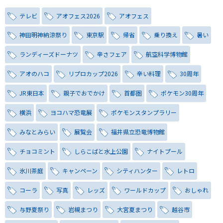
テレビ
アオフェス2026
アオフェス
神田明神納涼祭り
東京駅
帰省
乗り換え
暑い
ランディーズドーナツ
辛さフェア
航空科学博物館
アオのハコ
リプロカップ2026
辛い料理
30周年
JR東日本
親子でおでかけ
首都圏
ポケモン30周年
横浜
ヨコハマ恐竜展
ポケモンスタンプラリー
みなとみらい
展覧会
福井県立恐竜博物館
チョコミント
しらこばと水上公園
ナイトプール
氷川茶庭
キャンペーン
シティハンター
レトロ
コーラ
写真
レッズ
ワールドカップ
おしゃれ
与野夏祭り
岩槻まつり
大宮夏まつり
越谷市