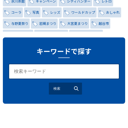
氷川茶庭
キャンペーン
シティハンター
レトロ
コーラ
写真
レッズ
ワールドカップ
おしゃれ
与野夏祭り
岩槻まつり
大宮夏まつり
越谷市
越谷花火大会
南越谷阿波踊り
わらび機まつり
たたら祭り
埼玉お祭り
埼玉花火大会
キーワードで探す
2026年さいたま市夏祭り
サマードリンク
待ち合わせ
大宮駅西口
バラ
お散歩
楽しむ方法
野球観戦
観戦ガイド
モラン
夏のネタ
暑さ対策2026
検索
江戸前がってん寿司
地元ニュース
LUCY尾瀬鳩待
予約
モロッコ料理
VR
ドームプラネット
グレートバリアリーフ
クイーンズランド州政府観光局
ものづくり
工作
スキッズガーデン
わいわいぱーく