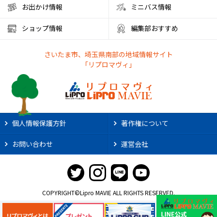
お出かけ情報
ミニバス情報
彩の国くらしプラザ
夏休みのイベント
ショップ情報
編集部おすすめ
ファミリーランド むさしの村
とうもろこし狩り
さいたま市、埼玉県南部の地域情報サイト
かき氷アイス
やわもちアイス
ステーキ
ステーキ宮
「リプロマヴィ」
朝霞市カフェ
リノベーション
サンシャイン60展望台
アルディージャ
市役所
散歩
熱中症対策
新店情報
ときわだんご
天ぷら
がってん食堂
個人情報保護方針
著作権について
2025年花火大会
大宮まつり
浦和まつり
お問い合わせ
運営会社
さいたま市花火大会
リプロ武道館
埼玉県立武道館
ライオンズ
野球
スポーツ観戦
2025年夏祭り
肉汁うどん
大阪・関西万博2025
職業体験
COPYRIGHT©Lipro MAVIE ALL RIGHTS RESERVED.
社会科見学
ジェラートピケ
夏休みイベント