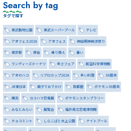
Search by tag
タグで探す
東武動物公園
東武スーパープール
テレビ
アオフェス2026
アオフェス
神田明神納涼祭り
東京駅
帰省
乗り換え
暑い
ランディーズドーナツ
辛さフェア
航空科学博物館
アオのハコ
リプロカップ2026
辛い料理
30周年
JR東日本
親子でおでかけ
首都圏
ポケモン30周年
横浜
ヨコハマ恐竜展
ポケモンスタンプラリー
みなとみらい
展覧会
福井県立恐竜博物館
チョコミント
しらこばと水上公園
ナイトプール