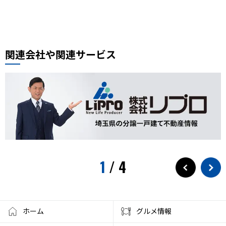
周年記念
イオンモール川口前川
ベルアメール
ぴよりん
タイ料理
道路陥没事故
お勧め本
リプロ情報
都市対抗野球
東岩槻
リプロカップ2025
関連会社や関連サービス
おもちゃ
展示会
サモエド
犬カフェ
大型犬カフェ
小ネタ
川越グルメ
川越散策
ウニ奉行
北与野駅
戸田市市制施行60周年記念
水遊び
プール
狭山茶
お出かけ情報
埼玉観光
スパークリングティー
新庁舎
素麺
夏のご飯
1
/
4
夏の食
茅乃舎
検証
徒歩10分
サービス
フローズンドリンク
クレセントモール
花火
盆踊り
ワークショップ
夜店
クラフト
ハンドメイド
ホーム
グルメ情報
大宮西口
夏風邪
健康
ベーグル