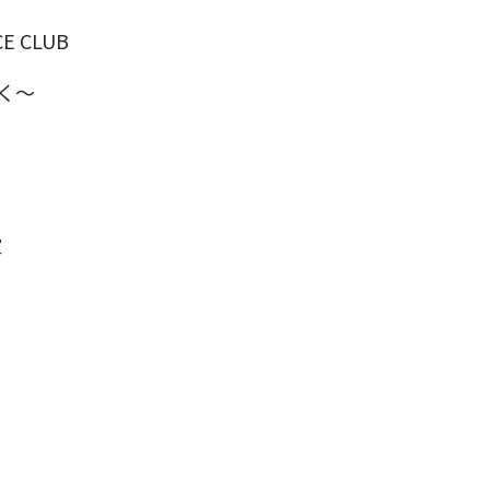
 CLUB
く～
軍