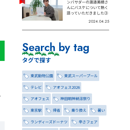
ンバサダーの渡邉美穂さ
んにバスケについて熱く
語っていただきました③
2024.04.25
Search by tag
タグで探す
東武動物公園
東武スーパープール
テレビ
アオフェス2026
る
アオフェス
神田明神納涼祭り
東京駅
帰省
乗り換え
暑い
ランディーズドーナツ
辛さフェア