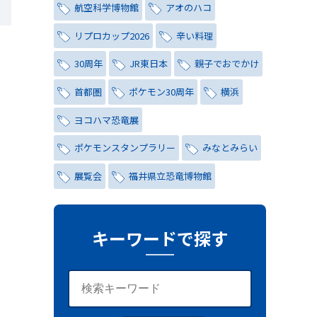
航空科学博物館
アオのハコ
リプロカップ2026
辛い料理
30周年
JR東日本
親子でおでかけ
首都圏
ポケモン30周年
横浜
ヨコハマ恐竜展
ポケモンスタンプラリー
みなとみらい
展覧会
福井県立恐竜博物館
チョコミント
しらこばと水上公園
ナイトプール
氷川茶庭
キーワードで探す
キャンペーン
シティハンター
レトロ
コーラ
写真
レッズ
ワールドカップ
おしゃれ