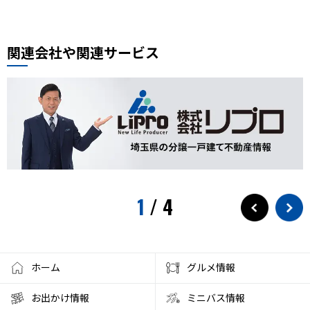
ぴよりん
タイ料理
道路陥没事故
お勧め本
リプロ情報
都市対抗野球
東岩槻
リプロカップ2025
関連会社や関連サービス
おもちゃ
展示会
サモエド
犬カフェ
大型犬カフェ
小ネタ
川越グルメ
川越散策
ウニ奉行
北与野駅
戸田市市制施行60周年記念
水遊び
プール
狭山茶
お出かけ情報
埼玉観光
スパークリングティー
新庁舎
素麺
夏のご飯
1
/
4
夏の食
茅乃舎
検証
徒歩10分
サービス
フローズンドリンク
クレセントモール
花火
盆踊り
ワークショップ
夜店
クラフト
ハンドメイド
ホーム
グルメ情報
大宮西口
夏風邪
健康
ベーグル
お出かけ情報
ミニバス情報