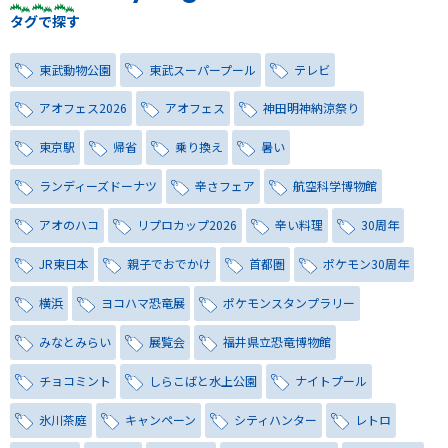
タグで探す
東武動物公園
東武スーパープール
テレビ
アオフェス2026
アオフェス
神田明神納涼祭り
東京駅
帰省
乗り換え
暑い
ランディーズドーナツ
辛さフェア
航空科学博物館
アオのハコ
リプロカップ2026
辛い料理
30周年
JR東日本
親子でおでかけ
首都圏
ポケモン30周年
横浜
ヨコハマ恐竜展
ポケモンスタンプラリー
みなとみらい
展覧会
福井県立恐竜博物館
チョコミント
しらこばと水上公園
ナイトプール
氷川茶庭
キャンペーン
シティハンター
レトロ