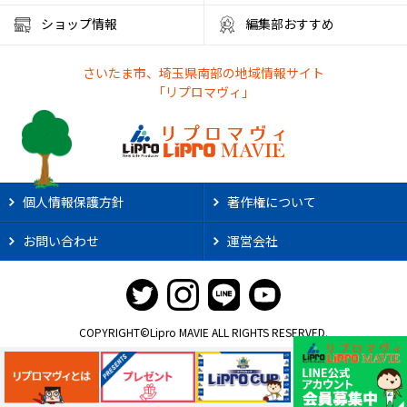
彩の国くらしプラザ
夏休みのイベント
ショップ情報
編集部おすすめ
ファミリーランド むさしの村
とうもろこし狩り
さいたま市、埼玉県南部の地域情報サイト
かき氷アイス
やわもちアイス
ステーキ
ステーキ宮
「リプロマヴィ」
朝霞市カフェ
リノベーション
サンシャイン60展望台
アルディージャ
市役所
散歩
熱中症対策
新店情報
ときわだんご
天ぷら
がってん食堂
個人情報保護方針
著作権について
2025年花火大会
大宮まつり
浦和まつり
お問い合わせ
運営会社
さいたま市花火大会
リプロ武道館
埼玉県立武道館
ライオンズ
野球
スポーツ観戦
2025年夏祭り
肉汁うどん
大阪・関西万博2025
職業体験
COPYRIGHT©Lipro MAVIE ALL RIGHTS RESERVED.
社会科見学
ジェラートピケ
夏休みイベント
ダム・浄水場見学ツアー
ロフト
UV対策
真夏の対策