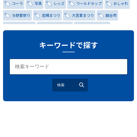
コーラ
写真
レッズ
ワールドカップ
おしゃれ
与野夏祭り
岩槻まつり
大宮夏まつり
越谷市
越谷花火大会
南越谷阿波踊り
わらび機まつり
たたら祭り
埼玉お祭り
埼玉花火大会
キーワードで探す
2026年さいたま市夏祭り
サマードリンク
待ち合わせ
大宮駅西口
バラ
お散歩
楽しむ方法
野球観戦
観戦ガイド
モラン
夏のネタ
暑さ対策2026
検索
江戸前がってん寿司
地元ニュース
LUCY尾瀬鳩待
予約
モロッコ料理
VR
ドームプラネット
グレートバリアリーフ
クイーンズランド州政府観光局
ものづくり
工作
スキッズガーデン
わいわいぱーく
モーリーファンタジー
イオン
土呂駅
トイザらス