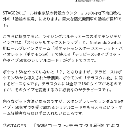
STAGE2のゴールは東京駅の特設カウンター。丸の内地下南口改札
外の「動輪の広場」にあります。巨大な蒸気機関車の動輪が目印で
す。
こちらに持参すると、ライジングボルテッカーズのポケモンがデザ
インされた「スペシャルネックストラップ」と、Nintendo Switch
用ロールプレイングゲーム「ポケットモンスター スカーレット・バ
イオレット（ポケモンSV）」で使える「テラピース6タイプセット
各タイプ50個のシリアルコード」がゲットできます。
ポケットSVをやっていないと「？」となりますが、テラピースはポ
ケモンSVから導入された新要素、ポケモンの「テラスタル化」に関
するピースなんです。テラスタルには全部で18のタイプがあるので
すが、そのタイプを変更するのに必要なのがテラピースです。
色々なゲット方法があるのですが、スタンプラリーでランダムで6タ
イプ・50個ずつを受け取れるシリアルコードをもらえるという…ゲ
ーム経験者ならぜひ手に入れたいところです。
③STAGE3 「36駅コース ～テラスタル研修 エキス