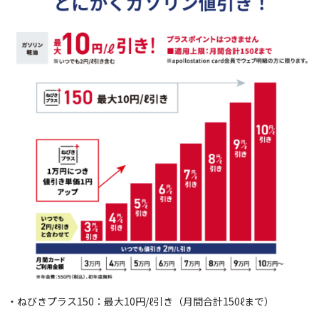
・ねびきプラス150：最大10円/ℓ引き（月間合計150ℓまで）