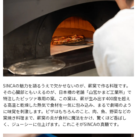
SINCAの魅力を語るうえで欠かせないのが、薪窯で作る料理です。
その心臓部ともいえるのが、日本橋の老舗「山宮かまど工業所」で
特注したピッツァ専用の窯。この窯は、薪が生み出す400度を超え
る高温と乾燥した熱気で食材を一気に包み込み、まるで劇場のよう
に味覚を刺激します。ピザはもちろんのこと、肉、魚、野菜などの
窯焼き料理まで、薪窯の炎が食材に魔法をかけ、驚くほど香ばし
く、ジューシーに仕上げます。これこそがSINCAの真髄です。