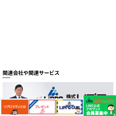
おすすめスポット
スケジュール帳
街の小ネタ
県道
自転車
セイバン
料理レシピ、中華料理レシピ
豚肉ときくらげの卵炒め
木須肉レシピ
埼玉ハック
レンタルサイクル
鰻
噴水公園
埼京線
周年記念
イオンモール川口前川
ベルアメール
ぴよりん
タイ料理
道路陥没事故
お勧め本
リプロ情報
都市対抗野球
東岩槻
リプロカップ2025
関連会社や関連サービス
おもちゃ
展示会
サモエド
犬カフェ
大型犬カフェ
小ネタ
川越グルメ
川越散策
ウニ奉行
北与野駅
戸田市市制施行60周年記念
水遊び
プール
狭山茶
お出かけ情報
埼玉観光