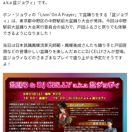
a.k.a 盆ジョヴィ」です。
ボン・ジョヴィの「Livin’ On A Prayer」で盆踊りをする「盆ジョヴ
ィ」は、東京都中野区の中野駅前大盆踊り大会が発祥。今回は中野
駅前大盆踊り大会実行委員会の協力で、戸田ふるさと祭りでも体験
できるようになりました！
当日は日本民踊鳳蝶流家元師範・鳳蝶美成さんたち踊り手と戸田音
頭などの昔懐かしい盆踊りを楽しんだあとにDJ CELLYさんが登場。
盆ジョヴィなどのさまざまなプレイで盛り上がる予定だそうです
よ！