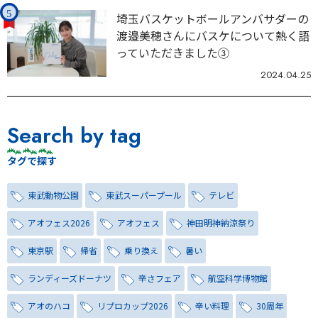
埼玉バスケットボールアンバサダーの
渡邉美穂さんにバスケについて熱く語
っていただきました③
2024.04.25
Search by tag
タグで探す
東武動物公園
東武スーパープール
テレビ
アオフェス2026
アオフェス
神田明神納涼祭り
東京駅
帰省
乗り換え
暑い
ランディーズドーナツ
辛さフェア
航空科学博物館
アオのハコ
リプロカップ2026
辛い料理
30周年