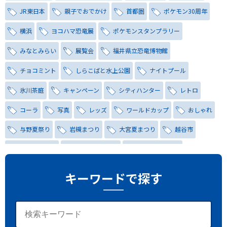
JR東日本
親子でおでかけ
首都圏
ポケモン30周年
横浜
ヨコハマ恐竜展
ポケモンスタンプラリー
みなとみらい
展覧会
福井県立恐竜博物館
チョコミント
しらこばと水上公園
ナイトプール
氷川茶庭
キャンペーン
シティハンター
レトロ
コーラ
写真
レッズ
ワールドカップ
おしゃれ
与野夏祭り
岩槻まつり
大宮夏まつり
越谷市
越谷花火大会
南越谷阿波踊り
わらび機まつり
たたら祭り
埼玉お祭り
埼玉花火大会
キーワードで探す
2026年さいたま市夏祭り
サマードリンク
待ち合わせ
大宮駅西口
バラ
お散歩
楽しむ方法
野球観戦