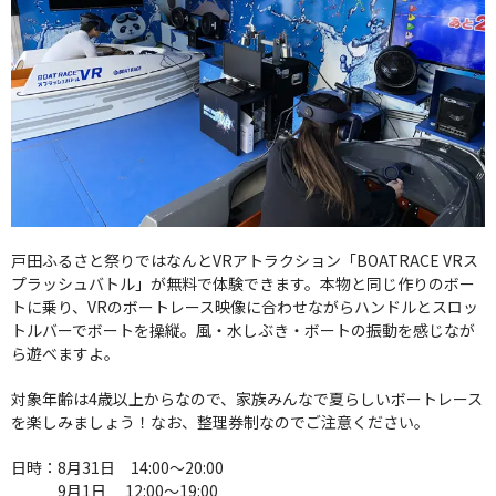
戸田ふるさと祭りではなんとVRアトラクション「BOATRACE VRス
プラッシュバトル」が無料で体験できます。本物と同じ作りのボー
トに乗り、VRのボートレース映像に合わせながらハンドルとスロッ
トルバーでボートを操縦。風・水しぶき・ボートの振動を感じなが
ら遊べますよ。
対象年齢は4歳以上からなので、家族みんなで夏らしいボートレース
を楽しみましょう！なお、整理券制なのでご注意ください。
日時：8月31日 14:00～20:00
9月1日 12:00～19:00