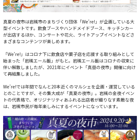
真夏の夜市は岩槻市のまちづくり団体「We’re!」が企画している大
型イベントです。飲食ブースやハンドメイドブース、キッチンカー
が出店するほか、コンサートや花火、ライトアップイベントなどさ
まざまなコンテンツが楽しめます。
「We’re!」はコロナ下に飲食店や菓子店を応援する取り組みとして
始まった「岩槻エール飯」がもと。岩槻エール飯はコロナの収束に
伴い解散しましたが、2021年にイベント「真昼の夜市」開催に向け
て再結集しました。
We’re!では年間でなんと20本近くのマルシェを企画・運営している
とのことですが、その集大成が「真夏の夜市」。岩槻の金夜イベン
トの代表格で、オリジナリティあふれる出店者が織りなす素敵な夜
は、岩槻市民が毎年楽しみにするイベントになっています。