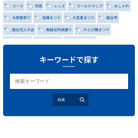
コーラ
写真
レッズ
ワールドカップ
おしゃれ
与野夏祭り
岩槻まつり
大宮夏まつり
越谷市
越谷花火大会
南越谷阿波踊り
わらび機まつり
たたら祭り
埼玉お祭り
埼玉花火大会
2026年さいたま市夏祭り
サマードリンク
待ち合わせ
キーワードで探す
大宮駅西口
バラ
お散歩
楽しむ方法
野球観戦
観戦ガイド
モラン
夏のネタ
暑さ対策2026
江戸前がってん寿司
地元ニュース
LUCY尾瀬鳩待
検索
予約
モロッコ料理
VR
ドームプラネット
グレートバリアリーフ
クイーンズランド州政府観光局
ものづくり
工作
スキッズガーデン
わいわいぱーく
モーリーファンタジー
イオン
土呂駅
トイザらス