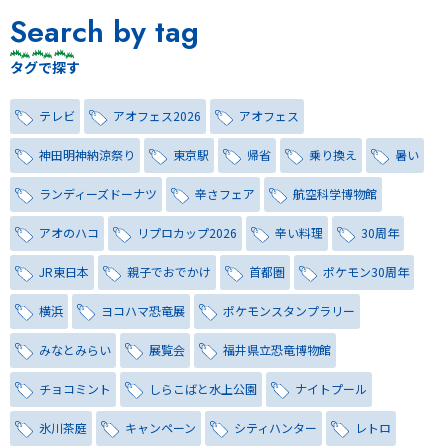
Search by tag
タグで探す
テレビ
アオフェス2026
アオフェス
神田明神納涼祭り
東京駅
帰省
乗り換え
暑い
ランディーズドーナツ
辛さフェア
航空科学博物館
アオのハコ
リプロカップ2026
辛い料理
30周年
JR東日本
親子でおでかけ
首都圏
ポケモン30周年
横浜
ヨコハマ恐竜展
ポケモンスタンプラリー
みなとみらい
展覧会
福井県立恐竜博物館
チョコミント
しらこばと水上公園
ナイトプール
氷川茶庭
キャンペーン
シティハンター
レトロ