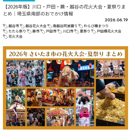
【2026年版】川口・戸田・蕨・越谷の花火大会・夏祭りま
とめ｜埼玉県南部のおでかけ情報
2026.06.19
越谷市
越谷花火大会
南越谷阿波踊り
わらび機まつり
たたら祭り
蕨市
戸田市
川口市
夏祭り
戸田橋花火大会
花火大会