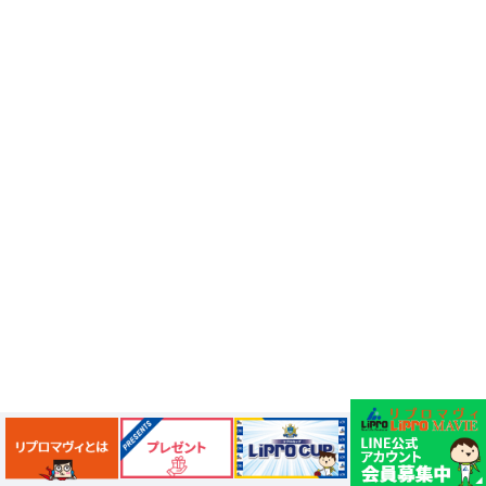
富澤商店
椿屋珈琲
埼玉スイーツ
鉄道グッズ
まめこ
まめお
DAISO
マスコット
J.S. BURGERS Jr.
ポケモン
入浴剤
秋
びっくらたまご
ドラッグストア
子育て
川口カレーせいろ
子連れ旅行
尾瀬
風邪対策
首都圏外郭放水路
ライトアップ
丸亀製麺
鳩ケ谷グルメ
3COINS
鉄道の日
駅フェス
おすすめスポット
スケジュール帳
街の小ネタ
県道
自転車
セイバン
料理レシピ、中華料理レシピ
豚肉ときくらげの卵炒め
木須肉レシピ
埼玉ハック
レンタルサイクル
鰻
噴水公園
埼京線
周年記念
イオンモール川口前川
ベルアメール