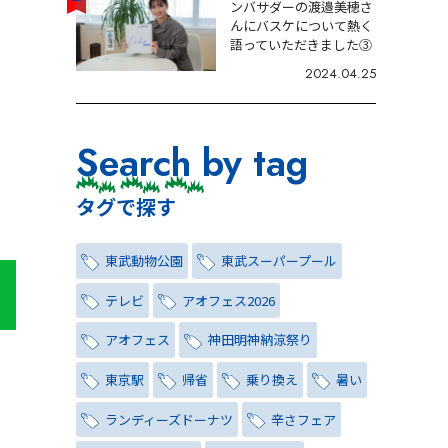
ンバサダーの渡邉美穂さ
んにバスケについて熱く
語っていただきました③
2024.04.25
Search by tag
タグで探す
東武動物公園
東武スーパープール
テレビ
アオフェス2026
アオフェス
神田明神納涼祭り
東京駅
帰省
乗り換え
暑い
ランディーズドーナツ
辛さフェア