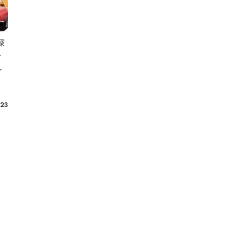
3×3
肉
試合観戦
フリースロー
スタグル
メッツァ
探
メッツァビレッジ
飯能市
高島屋
ー
し
無料あそび場
うさぎ縁日、調神社
トレーニング
モバイルオーダー
.23
鉱物
宝探し
化石発掘
子連れでお出かけ
天然石
子連れお出かけ
親子で楽しむ
隕石
ミネラルマルシェ
鉱石
宝石
化石
アジリティ
タリーズコーヒー
チェーン店