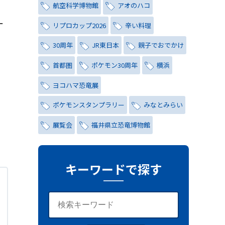
航空科学博物館
アオのハコ
ー
リプロカップ2026
辛い料理
30周年
JR東日本
親子でおでかけ
ク
首都圏
ポケモン30周年
横浜
ヨコハマ恐竜展
ポケモンスタンプラリー
みなとみらい
展覧会
福井県立恐竜博物館
チョコミント
しらこばと水上公園
ナイトプール
氷川茶庭
キーワードで探す
キャンペーン
シティハンター
レトロ
コーラ
写真
レッズ
ワールドカップ
おしゃれ