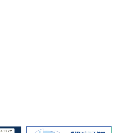
北野エース
ゴディバカフェ
ロイヤルパインズホテル浦和
高木真備
競輪場
保護犬
西武園ゆうえんち
コクーン1
工場見学
5歳～
キャンディ
クレイン伊奈
乗馬
さいたまコクーンシティ
埼玉県民の知恵
街紹介
リス
大宮の謎
3.11
コンコース
ふじみ野スイーツ
生ドーナツ
モスバーガー
睡眠グッズ
カフェチェーン
お店調査
まぜそば
ふじみ野ランチ