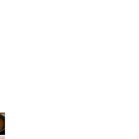
LUCY尾瀬鳩待
予約
モロッコ料理
VR
ドームプラネット
グレートバリアリーフ
クイーンズランド州政府観光局
ものづくり
工作
スキッズガーデン
わいわいぱーく
モーリーファンタジー
イオン
土呂駅
トイザらス
ステラタウン
ららテラス
所沢
タリーズ
チェーン店調査
カフェチェーン調査