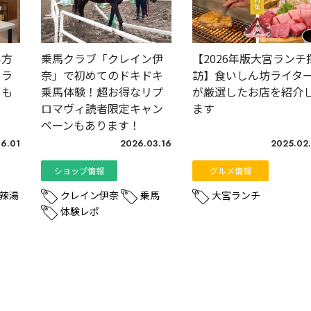
み方
乗馬クラブ「クレイン伊
【2026年版大宮ランチ
ーラ
奈」で初めてのドキドキ
訪】食いしん坊ライタ
しも
乗馬体験！超お得なリプ
が厳選したお店を紹介
ロマヴィ読者限定キャン
ます
ペーンもあります！
6.01
2026.03.16
2025.02
ショップ情報
グルメ情報
辣湯
クレイン伊奈
乗馬
大宮ランチ
体験レポ