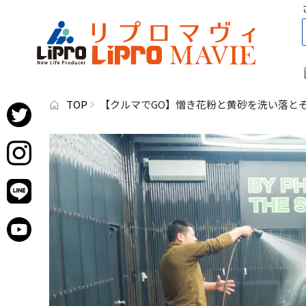
TOP
【クルマでGO】憎き花粉と黄砂を洗い落と