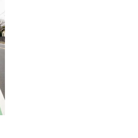
3×3
肉
試合観戦
フリースロー
スタグル
メッツァ
メッツァビレッジ
飯能市
高島屋
無料あそび場
うさぎ縁日、調神社
トレーニング
モバイルオーダー
鉱物
宝探し
化石発掘
子連れでお出かけ
天然石
子連れお出かけ
親子で楽しむ
隕石
ミネラルマルシェ
鉱石
宝石
化石
アジリティ
タリーズコーヒー
チェーン店