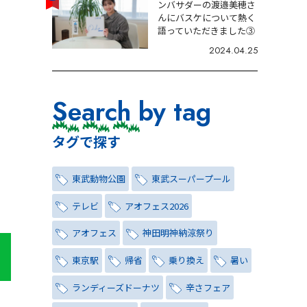
ンバサダーの渡邉美穂さ
んにバスケについて熱く
語っていただきました③
2024.04.25
Search by tag
タグで探す
東武動物公園
東武スーパープール
テレビ
アオフェス2026
アオフェス
神田明神納涼祭り
東京駅
帰省
乗り換え
暑い
ランディーズドーナツ
辛さフェア