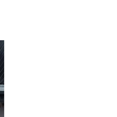
北野エース
ゴディバカフェ
逆
ロイヤルパインズホテル浦和
高木真備
競輪場
保護犬
西武園ゆうえんち
コクーン1
工場見学
5歳～
キャンディ
クレイン伊奈
乗馬
さいたまコクーンシティ
埼玉県民の知恵
街紹介
リス
大宮の謎
3.11
コンコース
ふじみ野スイーツ
生ドーナツ
モスバーガー
睡眠グッズ
カフェチェーン
お店調査
まぜそば
ふじみ野ランチ