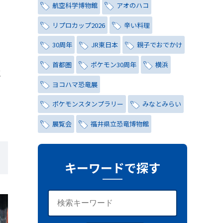
航空科学博物館
アオのハコ
リプロカップ2026
辛い料理
30周年
JR東日本
親子でおでかけ
首都圏
ポケモン30周年
横浜
に
ヨコハマ恐竜展
ポケモンスタンプラリー
みなとみらい
展覧会
福井県立恐竜博物館
チョコミント
しらこばと水上公園
ナイトプール
氷川茶庭
キーワードで探す
キャンペーン
シティハンター
レトロ
コーラ
写真
レッズ
ワールドカップ
おしゃれ