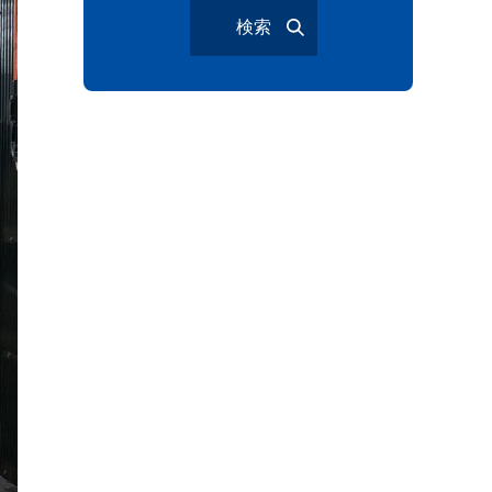
検索
与野夏祭り
岩槻まつり
大宮夏まつり
越谷市
越谷花火大会
南越谷阿波踊り
わらび機まつり
たたら祭り
埼玉お祭り
埼玉花火大会
2026年さいたま市夏祭り
サマードリンク
待ち合わせ
大宮駅西口
バラ
お散歩
楽しむ方法
野球観戦
観戦ガイド
モラン
夏のネタ
暑さ対策2026
江戸前がってん寿司
地元ニュース