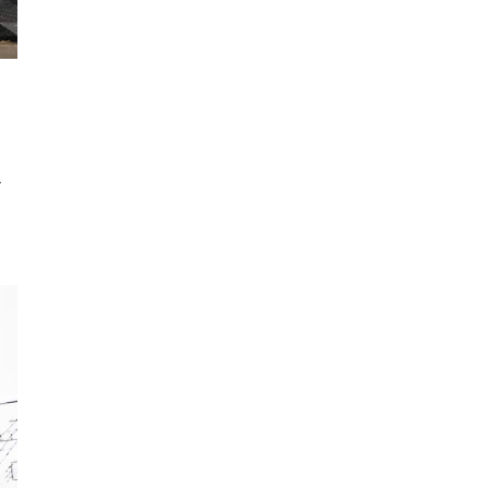
LUCY尾瀬鳩待
予約
モロッコ料理
VR
ドームプラネット
グレートバリアリーフ
さ
クイーンズランド州政府観光局
ものづくり
工作
スキッズガーデン
わいわいぱーく
モーリーファンタジー
イオン
土呂駅
トイザらス
ステラタウン
ららテラス
所沢
タリーズ
チェーン店調査
カフェチェーン調査