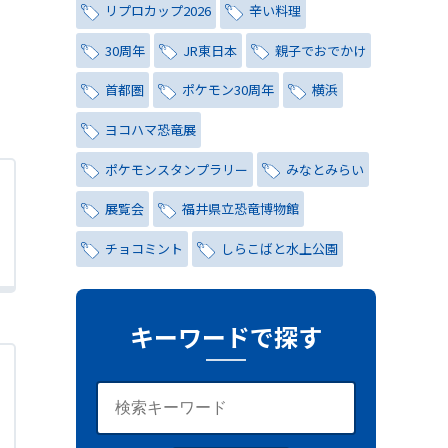
リプロカップ2026
辛い料理
30周年
JR東日本
親子でおでかけ
首都圏
ポケモン30周年
横浜
ヨコハマ恐竜展
ポケモンスタンプラリー
みなとみらい
展覧会
福井県立恐竜博物館
チョコミント
しらこばと水上公園
ナイトプール
氷川茶庭
キャンペーン
シティハンター
キーワードで探す
レトロ
コーラ
写真
レッズ
ワールドカップ
おしゃれ
与野夏祭り
岩槻まつり