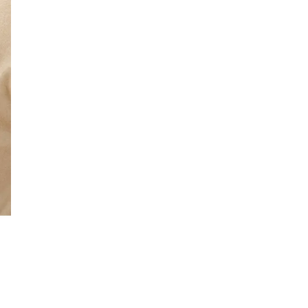
フリースロー
スタグル
メッツァ
メッツァビレッジ
飯能市
高島屋
無料あそび場
うさぎ縁日、調神社
トレーニング
モバイルオーダー
鉱物
宝探し
化石発掘
子連れでお出かけ
天然石
子連れお出かけ
親子で楽しむ
隕石
ミネラルマルシェ
鉱石
宝石
化石
アジリティ
タリーズコーヒー
チェーン店
北野エース
ゴディバカフェ