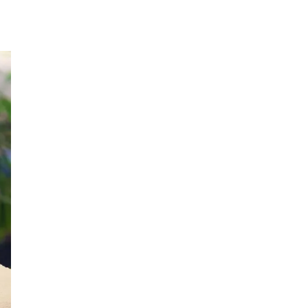
モロッコ料理
VR
ドームプラネット
グレートバリアリーフ
クイーンズランド州政府観光局
ものづくり
工作
スキッズガーデン
わいわいぱーく
モーリーファンタジー
イオン
土呂駅
トイザらス
ステラタウン
ららテラス
所沢
タリーズ
チェーン店調査
カフェチェーン調査
3×3
肉
試合観戦