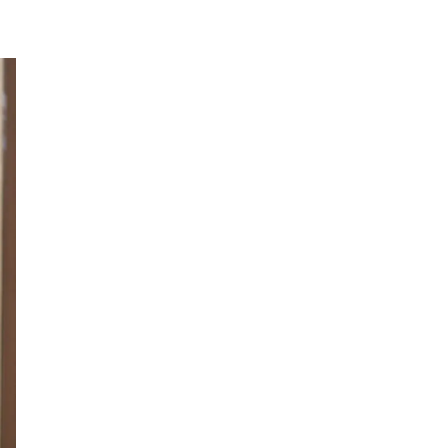
ロイヤルパインズホテル浦和
高木真備
競輪場
保護犬
西武園ゆうえんち
コクーン1
工場見学
5歳～
キャンディ
クレイン伊奈
乗馬
さいたまコクーンシティ
埼玉県民の知恵
街紹介
リス
大宮の謎
3.11
コンコース
ふじみ野スイーツ
生ドーナツ
モスバーガー
睡眠グッズ
カフェチェーン
お店調査
まぜそば
ふじみ野ランチ
週末のお出かけ情報
THE RANDOSERU