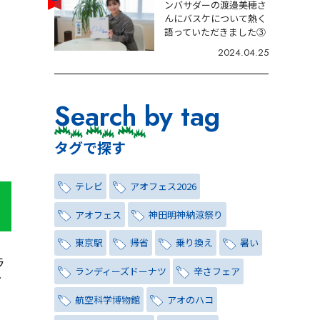
ンバサダーの渡邉美穂さ
んにバスケについて熱く
語っていただきました③
2024.04.25
Search by tag
タグで探す
テレビ
アオフェス2026
アオフェス
神田明神納涼祭り
東京駅
帰省
乗り換え
暑い
ラ
ランディーズドーナツ
辛さフェア
イ
航空科学博物館
アオのハコ