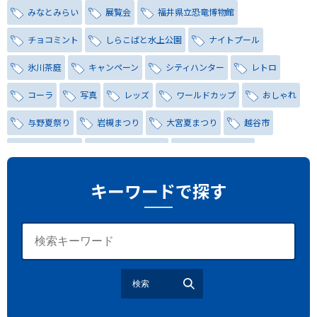
みなとみらい
展覧会
福井県立恐竜博物館
チョコミント
しらこばと水上公園
ナイトプール
氷川茶庭
キャンペーン
シティハンター
レトロ
コーラ
写真
レッズ
ワールドカップ
おしゃれ
与野夏祭り
岩槻まつり
大宮夏まつり
越谷市
越谷花火大会
南越谷阿波踊り
わらび機まつり
たたら祭り
埼玉お祭り
埼玉花火大会
キーワードで探す
2026年さいたま市夏祭り
サマードリンク
待ち合わせ
大宮駅西口
バラ
お散歩
楽しむ方法
野球観戦
観戦ガイド
モラン
夏のネタ
暑さ対策2026
検索
江戸前がってん寿司
地元ニュース
LUCY尾瀬鳩待
予約
モロッコ料理
VR
ドームプラネット