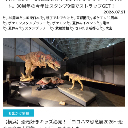
ート。30周年の今年はスタンプ9個でストラップGET！
2026.07.21
30周年
JR東日本
親子でおでかけ
首都圏
ポケモン30周年
ポケモンスタンプラリー
ポケモン
夏休みイベント
電車
夏休み
スタンプラリー
武蔵浦和
さいたま新都心
大宮
お出かけ情報
【横浜】恐竜好きキッズ必見！「ヨコハマ恐竜展2026～恐