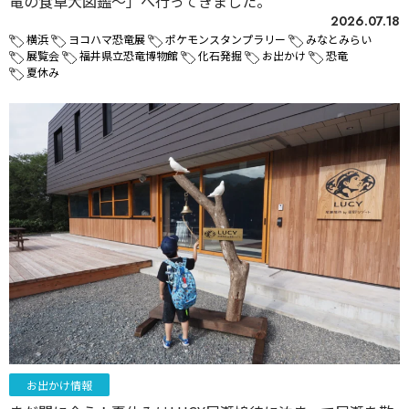
竜の食卓大図鑑～」へ行ってきました。
2026.07.18
横浜
ヨコハマ恐竜展
ポケモンスタンプラリー
みなとみらい
展覧会
福井県立恐竜博物館
化石発掘
お出かけ
恐竜
夏休み
お出かけ情報