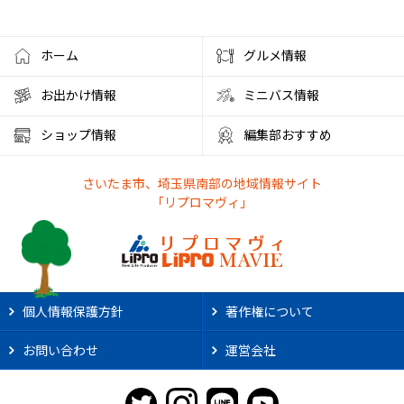
フローズンドリンク
クレセントモール
花火
盆踊り
ワークショップ
夜店
クラフト
ハンドメイド
ホーム
グルメ情報
大宮西口
夏風邪
健康
ベーグル
お出かけ情報
ミニバス情報
彩の国くらしプラザ
夏休みのイベント
ショップ情報
編集部おすすめ
ファミリーランド むさしの村
とうもろこし狩り
さいたま市、埼玉県南部の地域情報サイト
かき氷アイス
やわもちアイス
ステーキ
ステーキ宮
「リプロマヴィ」
朝霞市カフェ
リノベーション
サンシャイン60展望台
アルディージャ
市役所
散歩
熱中症対策
新店情報
ときわだんご
天ぷら
がってん食堂
個人情報保護方針
著作権について
2025年花火大会
大宮まつり
浦和まつり
お問い合わせ
運営会社
さいたま市花火大会
リプロ武道館
埼玉県立武道館
ライオンズ
野球
スポーツ観戦
2025年夏祭り