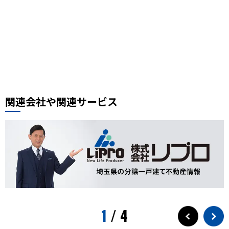
豚肉ときくらげの卵炒め
木須肉レシピ
埼玉ハック
レンタルサイクル
鰻
噴水公園
埼京線
周年記念
イオンモール川口前川
ベルアメール
ぴよりん
タイ料理
道路陥没事故
お勧め本
リプロ情報
都市対抗野球
東岩槻
リプロカップ2025
関連会社や関連サービス
おもちゃ
展示会
サモエド
犬カフェ
大型犬カフェ
小ネタ
川越グルメ
川越散策
ウニ奉行
北与野駅
戸田市市制施行60周年記念
水遊び
プール
狭山茶
お出かけ情報
埼玉観光
スパークリングティー
新庁舎
素麺
夏のご飯
1
/
4
夏の食
茅乃舎
検証
徒歩10分
サービス