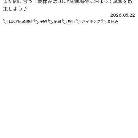
まだ間に合う！夏休みはLUCY尾瀬鳩待に泊まって尾瀬を散
策しよう♪
2026.05.22
LUCY尾瀬鳩待
予約
尾瀬
旅行
バイキング
夏休み