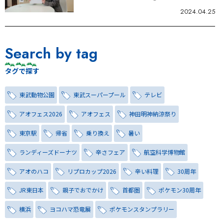
2024.04.25
Search by tag
タグで探す
東武動物公園
東武スーパープール
テレビ
アオフェス2026
アオフェス
神田明神納涼祭り
東京駅
帰省
乗り換え
暑い
ランディーズドーナツ
辛さフェア
航空科学博物館
アオのハコ
リプロカップ2026
辛い料理
30周年
JR東日本
親子でおでかけ
首都圏
ポケモン30周年
横浜
ヨコハマ恐竜展
ポケモンスタンプラリー