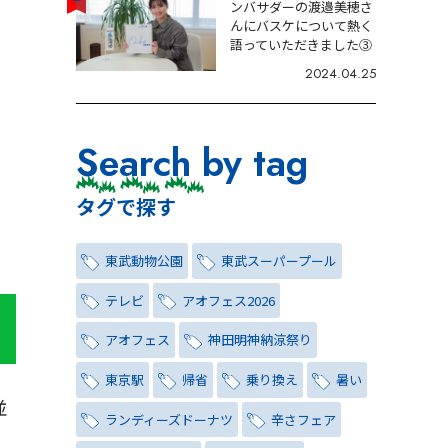
ンバサダーの渡邉美穂さ
んにバスケについて熱く
語っていただきました③
2024.04.25
Search by tag
タグで探す
東武動物公園
東武スーパープール
テレビ
アオフェス2026
アオフェス
神田明神納涼祭り
東京駅
帰省
乗り換え
暑い
並
ランディーズドーナツ
辛さフェア
問