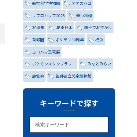
航空科学博物館
アオのハコ
リプロカップ2026
辛い料理
30周年
JR東日本
親子でおでかけ
首都圏
ポケモン30周年
横浜
ヨコハマ恐竜展
ポケモンスタンプラリー
みなとみらい
展覧会
福井県立恐竜博物館
チョコミント
しらこばと水上公園
ナイトプール
氷川茶庭
キーワードで探す
キャンペーン
シティハンター
レトロ
コーラ
写真
レッズ
ワールドカップ
おしゃれ