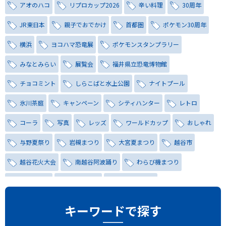
アオのハコ
リプロカップ2026
辛い料理
30周年
JR東日本
親子でおでかけ
首都圏
ポケモン30周年
横浜
ヨコハマ恐竜展
ポケモンスタンプラリー
みなとみらい
展覧会
福井県立恐竜博物館
チョコミント
しらこばと水上公園
ナイトプール
氷川茶庭
キャンペーン
シティハンター
レトロ
コーラ
写真
レッズ
ワールドカップ
おしゃれ
与野夏祭り
岩槻まつり
大宮夏まつり
越谷市
越谷花火大会
南越谷阿波踊り
わらび機まつり
たたら祭り
埼玉お祭り
埼玉花火大会
2026年さいたま市夏祭り
サマードリンク
待ち合わせ
キーワードで探す
大宮駅西口
バラ
お散歩
楽しむ方法
野球観戦