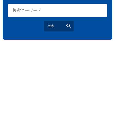
観戦ガイド
モラン
夏のネタ
暑さ対策2026
江戸前がってん寿司
地元ニュース
LUCY尾瀬鳩待
検索
予約
モロッコ料理
VR
ドームプラネット
グレートバリアリーフ
クイーンズランド州政府観光局
ものづくり
工作
スキッズガーデン
わいわいぱーく
モーリーファンタジー
イオン
土呂駅
トイザらス
ステラタウン
ららテラス
所沢
タリーズ
チェーン店調査
カフェチェーン調査
3×3
肉
試合観戦
フリースロー
スタグル
メッツァ
メッツァビレッジ
飯能市
高島屋
無料あそび場
うさぎ縁日、調神社
トレーニング
モバイルオーダー