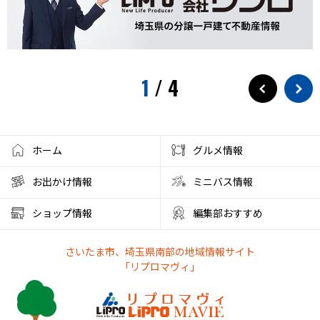
水遊び
プール
狭山茶
お出かけ情報
埼玉観光
スパークリングティー
新庁舎
素麺
夏のご飯
夏の食
茅乃舎
検証
徒歩10分
サービス
1
/
4
フローズンドリンク
クレセントモール
花火
盆踊り
ワークショップ
夜店
クラフト
ハンドメイド
大宮西口
夏風邪
健康
ベーグル
ホーム
グルメ情報
彩の国くらしプラザ
夏休みのイベント
お出かけ情報
ミニバス情報
ファミリーランド むさしの村
とうもろこし狩り
ショップ情報
編集部おすすめ
かき氷アイス
やわもちアイス
ステーキ
ステーキ宮
さいたま市、埼玉県南部の地域情報サイト
朝霞市カフェ
リノベーション
サンシャイン60展望台
「リプロマヴィ」
アルディージャ
市役所
散歩
熱中症対策
新店情報
ときわだんご
天ぷら
がってん食堂