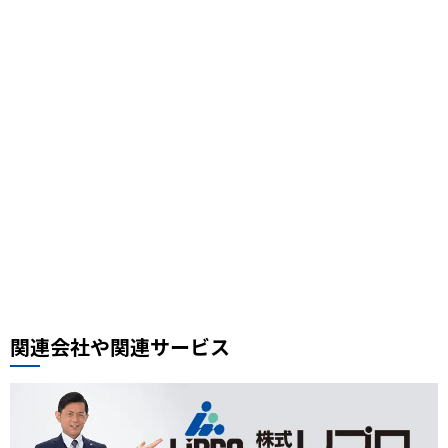
鳩ケ谷グルメ
3COINS
鉄道の日
駅フェス
おすすめスポット
スケジュール帳
街の小ネタ
県道
自転車
セイバン
料理レシピ、中華料理レシピ
豚肉ときくらげの卵炒め
木須肉レシピ
埼玉ハック
レンタルサイクル
鰻
噴水公園
埼京線
周年記念
イオンモール川口前川
ベルアメール
ぴよりん
タイ料理
道路陥没事故
お勧め本
リプロ情報
都市対抗野球
東岩槻
リプロカップ2025
おもちゃ
展示会
サモエド
犬カフェ
関連会社や関連サービス
大型犬カフェ
小ネタ
川越グルメ
川越散策
ウニ奉行
北与野駅
戸田市市制施行60周年記念