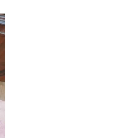
ロイヤルパインズホテル浦和
高木真備
競輪場
保護犬
西武園ゆうえんち
コクーン1
工場見学
5歳～
キャンディ
クレイン伊奈
乗馬
さいたまコクーンシティ
埼玉県民の知恵
街紹介
リス
大宮の謎
3.11
コンコース
ふじみ野スイーツ
生ドーナツ
モスバーガー
睡眠グッズ
カフェチェーン
お店調査
まぜそば
ふじみ野ランチ
週末のお出かけ情報
THE RANDOSERU