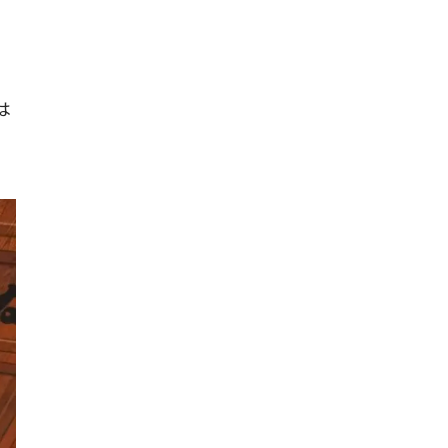
モロッコ料理
VR
ドームプラネット
は
グレートバリアリーフ
クイーンズランド州政府観光局
ものづくり
工作
スキッズガーデン
わいわいぱーく
モーリーファンタジー
イオン
土呂駅
トイザらス
ステラタウン
ららテラス
所沢
タリーズ
チェーン店調査
カフェチェーン調査
3×3
肉
試合観戦