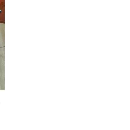
フリースロー
スタグル
メッツァ
メッツァビレッジ
飯能市
高島屋
無料あそび場
うさぎ縁日、調神社
トレーニング
モバイルオーダー
鉱物
宝探し
化石発掘
子連れでお出かけ
天然石
子連れお出かけ
親子で楽しむ
隕石
ミネラルマルシェ
鉱石
宝石
化石
アジリティ
ー
タリーズコーヒー
チェーン店
北野エース
ゴディバカフェ