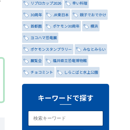
で
リプロカップ2026
辛い料理
」
30周年
JR東日本
親子でおでかけ
首都圏
ポケモン30周年
横浜
ヨコハマ恐竜展
ポケモンスタンプラリー
みなとみらい
展覧会
福井県立恐竜博物館
チョコミント
しらこばと水上公園
ス
ナイトプール
氷川茶庭
キャンペーン
シティハンター
キーワードで探す
レトロ
コーラ
写真
レッズ
ワールドカップ
おしゃれ
与野夏祭り
岩槻まつり