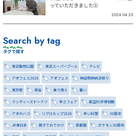
っていただきました③
2024.04.25
Search by tag
タグで探す
東武動物公園
東武スーパープール
テレビ
アオフェス2026
アオフェス
神田明神納涼祭り
東京駅
帰省
乗り換え
暑い
ランディーズドーナツ
辛さフェア
航空科学博物館
アオのハコ
リプロカップ2026
辛い料理
30周年
JR東日本
親子でおでかけ
首都圏
ポケモン30周年