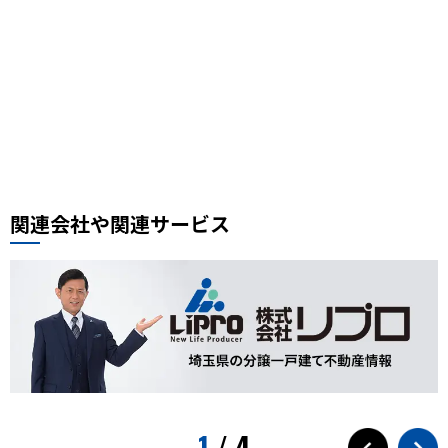
自転車
セイバン
料理レシピ、中華料理レシピ
豚肉ときくらげの卵炒め
木須肉レシピ
埼玉ハック
レンタルサイクル
鰻
噴水公園
埼京線
周年記念
イオンモール川口前川
ベルアメール
ぴよりん
タイ料理
道路陥没事故
お勧め本
リプロ情報
都市対抗野球
東岩槻
リプロカップ2025
関連会社や関連サービス
おもちゃ
展示会
サモエド
犬カフェ
大型犬カフェ
小ネタ
川越グルメ
川越散策
ウニ奉行
北与野駅
戸田市市制施行60周年記念
水遊び
プール
狭山茶
お出かけ情報
埼玉観光
スパークリングティー
新庁舎
素麺
夏のご飯
1
/
4
夏の食
茅乃舎
検証
徒歩10分
サービス