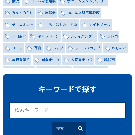
横浜
ヨコハマ恐竜展
ポケモンスタンプラリー
みなとみらい
展覧会
福井県立恐竜博物館
チョコミント
しらこばと水上公園
ナイトプール
氷川茶庭
キャンペーン
シティハンター
レトロ
コーラ
写真
レッズ
ワールドカップ
おしゃれ
与野夏祭り
岩槻まつり
大宮夏まつり
越谷市
越谷花火大会
南越谷阿波踊り
わらび機まつり
たたら祭り
埼玉お祭り
埼玉花火大会
キーワードで探す
2026年さいたま市夏祭り
サマードリンク
待ち合わせ
大宮駅西口
バラ
お散歩
楽しむ方法
野球観戦
観戦ガイド
モラン
夏のネタ
暑さ対策2026
検索
江戸前がってん寿司
地元ニュース
LUCY尾瀬鳩待