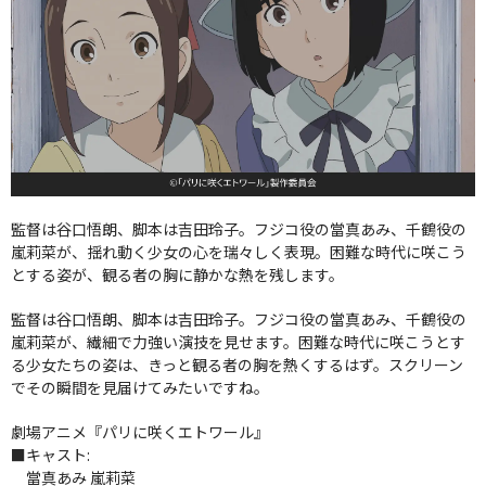
監督は谷口悟朗、脚本は吉田玲子。フジコ役の當真あみ、千鶴役の
嵐莉菜が、揺れ動く少女の心を瑞々しく表現。困難な時代に咲こう
とする姿が、観る者の胸に静かな熱を残します。
監督は谷口悟朗、脚本は吉田玲子。フジコ役の當真あみ、千鶴役の
嵐莉菜が、繊細で力強い演技を見せます。困難な時代に咲こうとす
る少女たちの姿は、きっと観る者の胸を熱くするはず。スクリーン
でその瞬間を見届けてみたいですね。
劇場アニメ『パリに咲くエトワール』
■キャスト:
當真あみ 嵐莉菜