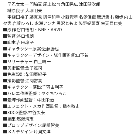
早乙女太一 門脇麦 尾上松也 角田晃広 津田健次郎
榊原良子 大塚明夫
甲斐田裕子 藤真秀 興津和幸 小野賢章 名塚佳織 唐沢潤 村瀬歩 内山
夕実 岩崎ひろし 永瀬アンナ 黒沢ともよ 矢野妃菜喜 生天目仁美
■原作:谷口悟朗・BNF・ARVO
■監督:谷口悟朗
■脚本:吉田玲子
■キャラクター原案:近藤勝也
■キャラクターデザイン・総作画監督:山下祐
■リサーチャー:白土晴一
■美術監督:金子雄司
■色彩設計:柴田亜紀子
■撮影監督:江間常高
■キャラクター演出:千羽由利子
■バレエ作画監督：やぐちひろこ
■殺陣作画監督：中田栄治
■エフェクト・メカ作画監督：橋本敬史
■3DCG監督:神谷久泰
■編集:廣瀬清志
■プロップデザイン:尾崎智美
■メカデザイン:片貝文洋