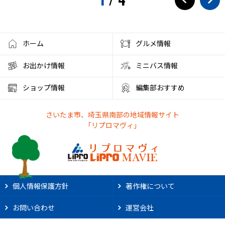
フローズンドリンク
クレセントモール
花火
盆踊り
ワークショップ
夜店
クラフト
ハンドメイド
ホーム
グルメ情報
大宮西口
夏風邪
健康
ベーグル
お出かけ情報
ミニバス情報
彩の国くらしプラザ
夏休みのイベント
ショップ情報
編集部おすすめ
ファミリーランド むさしの村
とうもろこし狩り
さいたま市、埼玉県南部の地域情報サイト
かき氷アイス
やわもちアイス
ステーキ
ステーキ宮
「リプロマヴィ」
朝霞市カフェ
リノベーション
サンシャイン60展望台
アルディージャ
市役所
散歩
熱中症対策
新店情報
ときわだんご
天ぷら
がってん食堂
個人情報保護方針
著作権について
2025年花火大会
大宮まつり
浦和まつり
お問い合わせ
運営会社
さいたま市花火大会
リプロ武道館
埼玉県立武道館