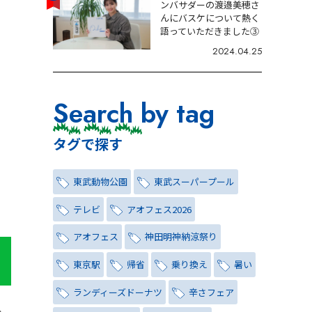
ンバサダーの渡邉美穂さ
んにバスケについて熱く
語っていただきました③
2024.04.25
Search by tag
タグで探す
東武動物公園
東武スーパープール
テレビ
アオフェス2026
アオフェス
神田明神納涼祭り
東京駅
帰省
乗り換え
暑い
ランディーズドーナツ
辛さフェア