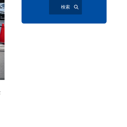
検索
与野夏祭り
岩槻まつり
大宮夏まつり
越谷市
越谷花火大会
南越谷阿波踊り
わらび機まつり
たたら祭り
埼玉お祭り
埼玉花火大会
2026年さいたま市夏祭り
サマードリンク
待ち合わせ
大宮駅西口
バラ
お散歩
な
楽しむ方法
野球観戦
観戦ガイド
モラン
夏のネタ
暑さ対策2026
江戸前がってん寿司
地元ニュース