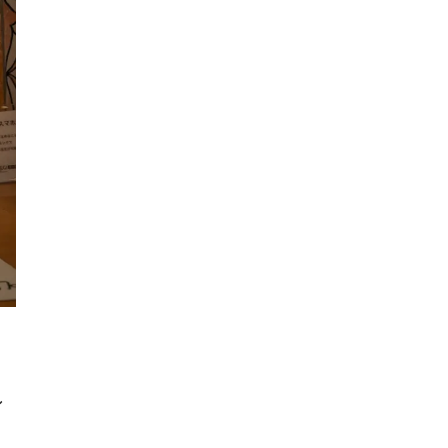
3×3
肉
試合観戦
フリースロー
スタグル
メッツァ
メッツァビレッジ
飯能市
高島屋
無料あそび場
うさぎ縁日、調神社
トレーニング
モバイルオーダー
鉱物
宝探し
化石発掘
子連れでお出かけ
天然石
子連れお出かけ
親子で楽しむ
隕石
ミネラルマルシェ
鉱石
宝石
化石
アジリティ
し
タリーズコーヒー
チェーン店