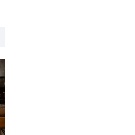
LUCY尾瀬鳩待
予約
モロッコ料理
VR
ドームプラネット
グレートバリアリーフ
クイーンズランド州政府観光局
ものづくり
工作
スキッズガーデン
わいわいぱーく
モーリーファンタジー
イオン
土呂駅
トイザらス
ステラタウン
ららテラス
所沢
タリーズ
チェーン店調査
カフェチェーン調査