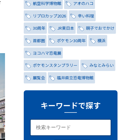
所
航空科学博物館
アオのハコ
リプロカップ2026
辛い料理
30周年
JR東日本
親子でおでかけ
首都圏
ポケモン30周年
横浜
ヨコハマ恐竜展
ポケモンスタンプラリー
みなとみらい
展覧会
福井県立恐竜博物館
チョコミント
しらこばと水上公園
ナイトプール
氷川茶庭
キーワードで探す
キャンペーン
シティハンター
レトロ
コーラ
写真
レッズ
ワールドカップ
おしゃれ