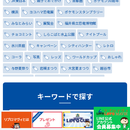
JR東日本
親子でおでかけ
首都圏
ポケモン30周年
横浜
ヨコハマ恐竜展
ポケモンスタンプラリー
みなとみらい
展覧会
福井県立恐竜博物館
チョコミント
しらこばと水上公園
ナイトプール
氷川茶庭
キャンペーン
シティハンター
レトロ
コーラ
写真
レッズ
ワールドカップ
おしゃれ
与野夏祭り
岩槻まつり
大宮夏まつり
越谷市
越谷花火大会
南越谷阿波踊り
わらび機まつり
たたら祭り
埼玉お祭り
埼玉花火大会
キーワードで探す
2026年さいたま市夏祭り
サマードリンク
待ち合わせ
大宮駅西口
バラ
お散歩
楽しむ方法
野球観戦
観戦ガイド
モラン
夏のネタ
暑さ対策2026