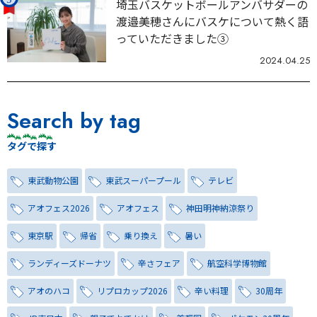
埼玉バスケットボールアンバサダーの
渡邉美穂さんにバスケについて熱く語
っていただきました③
2024.04.25
Search by tag
タグで探す
東武動物公園
東武スーパープール
テレビ
アオフェス2026
アオフェス
神田明神納涼祭り
東京駅
帰省
乗り換え
暑い
ランディーズドーナツ
辛さフェア
航空科学博物館
アオのハコ
リプロカップ2026
辛い料理
30周年