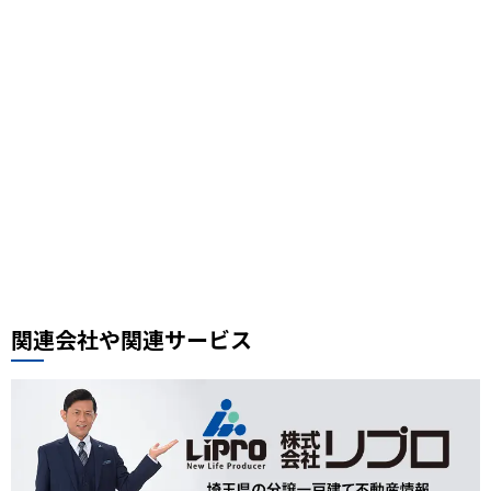
鳩ケ谷グルメ
3COINS
鉄道の日
駅フェス
おすすめスポット
スケジュール帳
街の小ネタ
県道
自転車
セイバン
料理レシピ、中華料理レシピ
豚肉ときくらげの卵炒め
木須肉レシピ
埼玉ハック
レンタルサイクル
鰻
噴水公園
埼京線
周年記念
イオンモール川口前川
ベルアメール
ぴよりん
タイ料理
道路陥没事故
お勧め本
リプロ情報
都市対抗野球
東岩槻
リプロカップ2025
関連会社や関連サービス
おもちゃ
展示会
サモエド
犬カフェ
大型犬カフェ
小ネタ
川越グルメ
川越散策
ウニ奉行
北与野駅
戸田市市制施行60周年記念