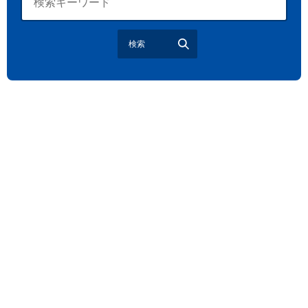
観戦ガイド
モラン
夏のネタ
暑さ対策2026
検索
江戸前がってん寿司
地元ニュース
LUCY尾瀬鳩待
予約
モロッコ料理
VR
ドームプラネット
グレートバリアリーフ
クイーンズランド州政府観光局
ものづくり
工作
スキッズガーデン
わいわいぱーく
モーリーファンタジー
イオン
土呂駅
トイザらス
ステラタウン
ららテラス
所沢
タリーズ
チェーン店調査
カフェチェーン調査
3×3
肉
試合観戦
フリースロー
スタグル
メッツァ
メッツァビレッジ
飯能市
高島屋
無料あそび場
うさぎ縁日、調神社
トレーニング
モバイルオーダー