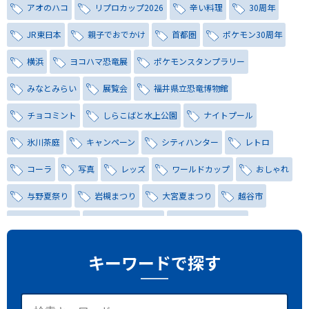
アオのハコ
リプロカップ2026
辛い料理
30周年
JR東日本
親子でおでかけ
首都圏
ポケモン30周年
横浜
ヨコハマ恐竜展
ポケモンスタンプラリー
みなとみらい
展覧会
福井県立恐竜博物館
チョコミント
しらこばと水上公園
ナイトプール
氷川茶庭
キャンペーン
シティハンター
レトロ
コーラ
写真
レッズ
ワールドカップ
おしゃれ
与野夏祭り
岩槻まつり
大宮夏まつり
越谷市
越谷花火大会
南越谷阿波踊り
わらび機まつり
たたら祭り
埼玉お祭り
埼玉花火大会
キーワードで探す
2026年さいたま市夏祭り
サマードリンク
待ち合わせ
大宮駅西口
バラ
お散歩
楽しむ方法
野球観戦