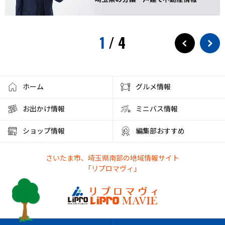
水遊び
プール
狭山茶
お出かけ情報
埼玉観光
スパークリングティー
新庁舎
素麺
夏のご飯
1
/
4
夏の食
茅乃舎
検証
徒歩10分
サービス
フローズンドリンク
クレセントモール
花火
盆踊り
ワークショップ
夜店
クラフト
ハンドメイド
ホーム
グルメ情報
大宮西口
夏風邪
健康
ベーグル
お出かけ情報
ミニバス情報
彩の国くらしプラザ
夏休みのイベント
ショップ情報
編集部おすすめ
ファミリーランド むさしの村
とうもろこし狩り
さいたま市、埼玉県南部の地域情報サイト
かき氷アイス
やわもちアイス
ステーキ
ステーキ宮
「リプロマヴィ」
朝霞市カフェ
リノベーション
サンシャイン60展望台
アルディージャ
市役所
散歩
熱中症対策
新店情報
ときわだんご
天ぷら
がってん食堂