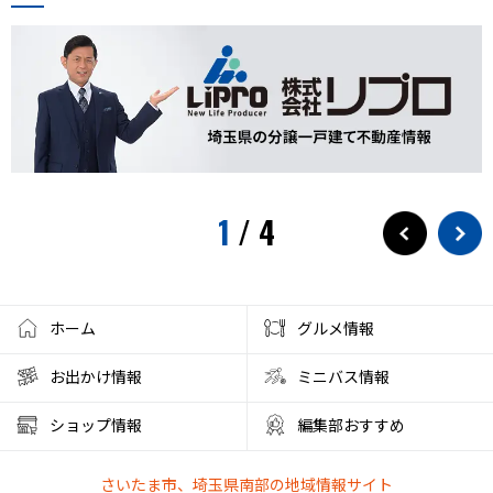
おもちゃ
展示会
サモエド
犬カフェ
大型犬カフェ
小ネタ
川越グルメ
川越散策
ウニ奉行
北与野駅
戸田市市制施行60周年記念
水遊び
プール
狭山茶
お出かけ情報
埼玉観光
スパークリングティー
新庁舎
素麺
夏のご飯
1
/
4
夏の食
茅乃舎
検証
徒歩10分
サービス
フローズンドリンク
クレセントモール
花火
盆踊り
ワークショップ
夜店
クラフト
ハンドメイド
ホーム
グルメ情報
大宮西口
夏風邪
健康
ベーグル
お出かけ情報
ミニバス情報
彩の国くらしプラザ
夏休みのイベント
ショップ情報
編集部おすすめ
ファミリーランド むさしの村
とうもろこし狩り
さいたま市、埼玉県南部の地域情報サイト
かき氷アイス
やわもちアイス
ステーキ
ステーキ宮