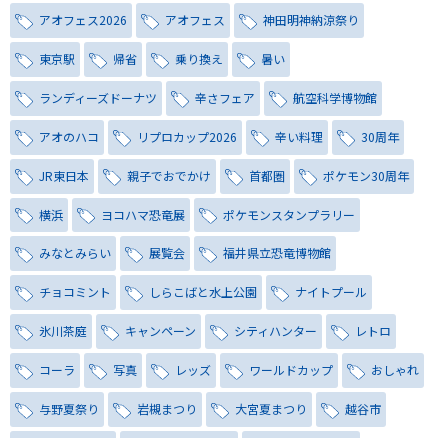
アオフェス2026
アオフェス
神田明神納涼祭り
東京駅
帰省
乗り換え
暑い
ランディーズドーナツ
辛さフェア
航空科学博物館
アオのハコ
リプロカップ2026
辛い料理
30周年
JR東日本
親子でおでかけ
首都圏
ポケモン30周年
横浜
ヨコハマ恐竜展
ポケモンスタンプラリー
みなとみらい
展覧会
福井県立恐竜博物館
チョコミント
しらこばと水上公園
ナイトプール
氷川茶庭
キャンペーン
シティハンター
レトロ
コーラ
写真
レッズ
ワールドカップ
おしゃれ
与野夏祭り
岩槻まつり
大宮夏まつり
越谷市
越谷花火大会
南越谷阿波踊り
わらび機まつり