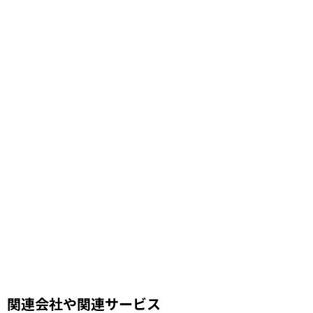
びっくらたまご
ドラッグストア
子育て
川口カレーせいろ
子連れ旅行
尾瀬
風邪対策
首都圏外郭放水路
ライトアップ
丸亀製麺
鳩ケ谷グルメ
3COINS
鉄道の日
駅フェス
おすすめスポット
スケジュール帳
街の小ネタ
県道
自転車
セイバン
料理レシピ、中華料理レシピ
豚肉ときくらげの卵炒め
木須肉レシピ
埼玉ハック
レンタルサイクル
鰻
噴水公園
埼京線
周年記念
イオンモール川口前川
ベルアメール
ぴよりん
タイ料理
道路陥没事故
お勧め本
リプロ情報
都市対抗野球
東岩槻
リプロカップ2025
関連会社や関連サービス