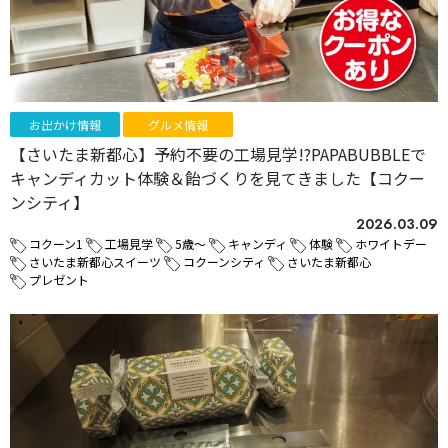
お出かけ情報
グルメ情報
【さいたま新都心】予約不要の工場見学!?PAPABUBBLEで
キャンディカット体験＆飴づくりを見てきました【コクー
ンシティ】
2026.03.09
コクーン1
工場見学
5歳～
キャンディ
体験
ホワイトデー
さいたま新都心スイーツ
コクーンシティ
さいたま新都心
プレゼント