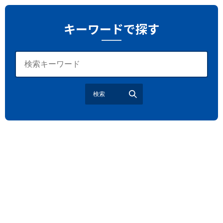
たたら祭り
埼玉お祭り
埼玉花火大会
キーワードで探す
2026年さいたま市夏祭り
サマードリンク
待ち合わせ
大宮駅西口
バラ
お散歩
楽しむ方法
野球観戦
観戦ガイド
モラン
夏のネタ
暑さ対策2026
検索
江戸前がってん寿司
地元ニュース
LUCY尾瀬鳩待
予約
モロッコ料理
VR
ドームプラネット
グレートバリアリーフ
クイーンズランド州政府観光局
ものづくり
工作
スキッズガーデン
わいわいぱーく
モーリーファンタジー
イオン
土呂駅
トイザらス
ステラタウン
ららテラス
所沢
タリーズ
チェーン店調査
カフェチェーン調査
3×3
肉