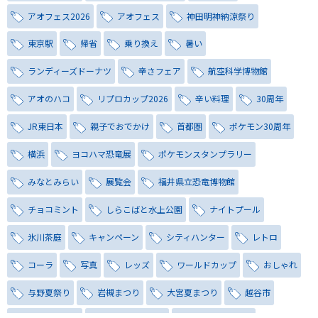
アオフェス2026
アオフェス
神田明神納涼祭り
東京駅
帰省
乗り換え
暑い
ランディーズドーナツ
辛さフェア
航空科学博物館
アオのハコ
リプロカップ2026
辛い料理
30周年
JR東日本
親子でおでかけ
首都圏
ポケモン30周年
横浜
ヨコハマ恐竜展
ポケモンスタンプラリー
みなとみらい
展覧会
福井県立恐竜博物館
チョコミント
しらこばと水上公園
ナイトプール
氷川茶庭
キャンペーン
シティハンター
レトロ
コーラ
写真
レッズ
ワールドカップ
おしゃれ
与野夏祭り
岩槻まつり
大宮夏まつり
越谷市