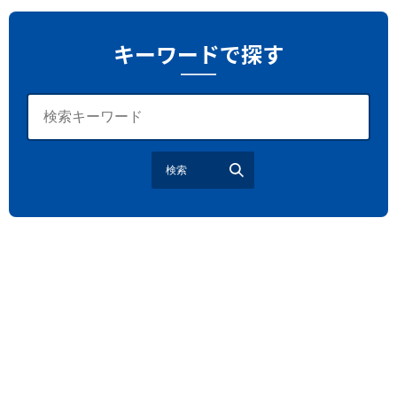
越谷花火大会
南越谷阿波踊り
わらび機まつり
たたら祭り
埼玉お祭り
埼玉花火大会
キーワードで探す
2026年さいたま市夏祭り
サマードリンク
待ち合わせ
大宮駅西口
バラ
お散歩
楽しむ方法
野球観戦
観戦ガイド
モラン
夏のネタ
暑さ対策2026
検索
江戸前がってん寿司
地元ニュース
LUCY尾瀬鳩待
予約
モロッコ料理
VR
ドームプラネット
グレートバリアリーフ
クイーンズランド州政府観光局
ものづくり
工作
スキッズガーデン
わいわいぱーく
モーリーファンタジー
イオン
土呂駅
トイザらス
ステラタウン
ららテラス
所沢
タリーズ
チェーン店調査
カフェチェーン調査
3×3
肉