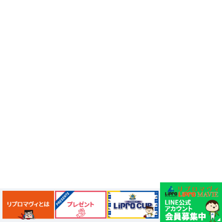
びっくらたまご
ドラッグストア
子育て
川口カレーせいろ
子連れ旅行
尾瀬
風邪対策
首都圏外郭放水路
ライトアップ
丸亀製麺
鳩ケ谷グルメ
3COINS
鉄道の日
駅フェス
おすすめスポット
スケジュール帳
街の小ネタ
県道
自転車
セイバン
料理レシピ、中華料理レシピ
豚肉ときくらげの卵炒め
木須肉レシピ
埼玉ハック
レンタルサイクル
鰻
噴水公園
埼京線
周年記念
イオンモール川口前川
ベルアメール
ぴよりん
タイ料理
道路陥没事故
お勧め本
リプロ情報
都市対抗野球
東岩槻
リプロカップ2025
関連会社や関連サービス