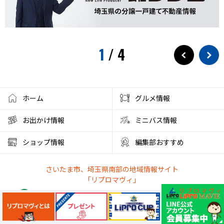
水遊び
プール
狭山茶
お出かけ情報
埼玉観光
スパークリングティー
新庁舎
素麺
夏のご飯
1
/
4
夏の食
茅乃舎
検証
徒歩10分
サービス
フローズンドリンク
クレセントモール
花火
盆踊り
ワークショップ
夜店
クラフト
ハンドメイド
ホーム
グルメ情報
大宮西口
夏風邪
健康
ベーグル
お出かけ情報
ミニバス情報
彩の国くらしプラザ
夏休みのイベント
ショップ情報
編集部おすすめ
ファミリーランド むさしの村
とうもろこし狩り
さいたま市、埼玉県南部の地域情報サイト
かき氷アイス
やわもちアイス
ステーキ
ステーキ宮
「リプロマヴィ」
朝霞市カフェ
リノベーション
サンシャイン60展望台
アルディージャ
市役所
散歩
熱中症対策