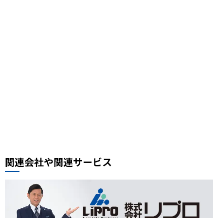
首都圏外郭放水路
ライトアップ
丸亀製麺
鳩ケ谷グルメ
3COINS
鉄道の日
駅フェス
おすすめスポット
スケジュール帳
街の小ネタ
県道
自転車
セイバン
料理レシピ、中華料理レシピ
豚肉ときくらげの卵炒め
木須肉レシピ
埼玉ハック
レンタルサイクル
鰻
噴水公園
埼京線
周年記念
イオンモール川口前川
ベルアメール
ぴよりん
タイ料理
道路陥没事故
お勧め本
リプロ情報
都市対抗野球
東岩槻
リプロカップ2025
関連会社や関連サービス
おもちゃ
展示会
サモエド
犬カフェ
大型犬カフェ
小ネタ
川越グルメ
川越散策
ウニ奉行
北与野駅
戸田市市制施行60周年記念