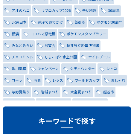
アオのハコ
リプロカップ2026
辛い料理
30周年
JR東日本
親子でおでかけ
首都圏
ポケモン30周年
横浜
ヨコハマ恐竜展
ポケモンスタンプラリー
みなとみらい
展覧会
福井県立恐竜博物館
チョコミント
しらこばと水上公園
ナイトプール
氷川茶庭
キャンペーン
シティハンター
レトロ
コーラ
写真
レッズ
ワールドカップ
おしゃれ
与野夏祭り
岩槻まつり
大宮夏まつり
越谷市
越谷花火大会
南越谷阿波踊り
わらび機まつり
たたら祭り
埼玉お祭り
埼玉花火大会
キーワードで探す
2026年さいたま市夏祭り
サマードリンク
待ち合わせ