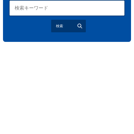
大宮駅西口
バラ
お散歩
楽しむ方法
野球観戦
観戦ガイド
モラン
夏のネタ
暑さ対策2026
検索
江戸前がってん寿司
地元ニュース
LUCY尾瀬鳩待
予約
モロッコ料理
VR
ドームプラネット
グレートバリアリーフ
クイーンズランド州政府観光局
ものづくり
工作
スキッズガーデン
わいわいぱーく
モーリーファンタジー
イオン
土呂駅
トイザらス
ステラタウン
ららテラス
所沢
タリーズ
チェーン店調査
カフェチェーン調査
3×3
肉
試合観戦
フリースロー
スタグル
メッツァ
メッツァビレッジ
飯能市
高島屋
無料あそび場
うさぎ縁日、調神社
トレーニング
モバイルオーダー