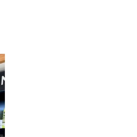
LUCY尾瀬鳩待
予約
モロッコ料理
VR
ろ
ドームプラネット
グレートバリアリーフ
クイーンズランド州政府観光局
ものづくり
工作
スキッズガーデン
わいわいぱーく
モーリーファンタジー
イオン
土呂駅
トイザらス
ステラタウン
ららテラス
所沢
タリーズ
チェーン店調査
カフェチェーン調査