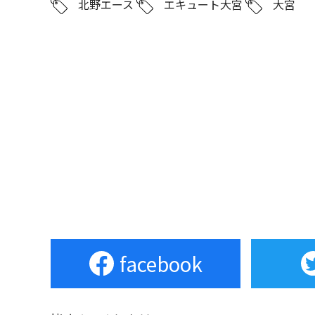
北野エース
エキュート大宮
大宮
facebook