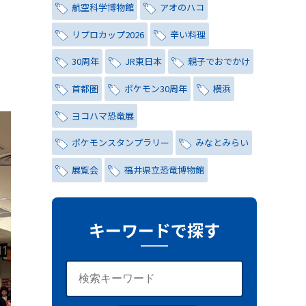
航空科学博物館
アオのハコ
リプロカップ2026
辛い料理
30周年
JR東日本
親子でおでかけ
首都圏
ポケモン30周年
横浜
ヨコハマ恐竜展
ポケモンスタンプラリー
みなとみらい
展覧会
福井県立恐竜博物館
チョコミント
しらこばと水上公園
ナイトプール
氷川茶庭
キーワードで探す
キャンペーン
シティハンター
レトロ
コーラ
写真
レッズ
ワールドカップ
おしゃれ