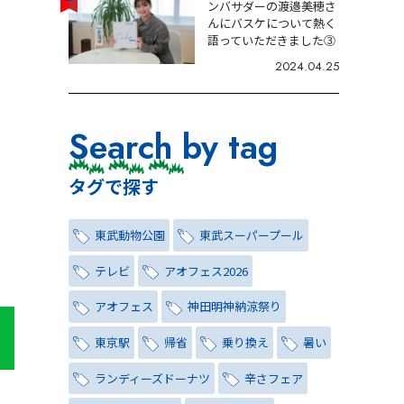
ンバサダーの渡邉美穂さ
んにバスケについて熱く
語っていただきました③
2024.04.25
Search by tag
タグで探す
東武動物公園
東武スーパープール
テレビ
アオフェス2026
アオフェス
神田明神納涼祭り
東京駅
帰省
乗り換え
暑い
ランディーズドーナツ
辛さフェア