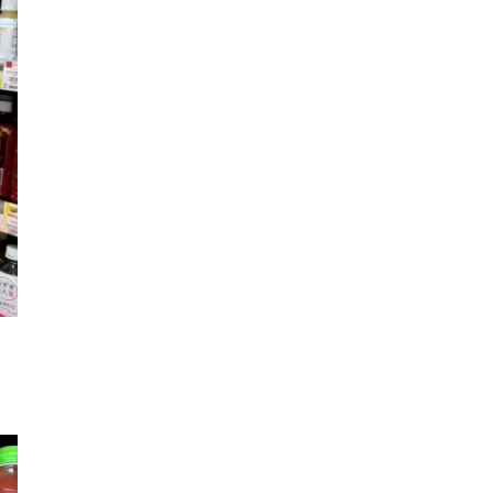
3×3
肉
試合観戦
フリースロー
スタグル
メッツァ
メッツァビレッジ
飯能市
高島屋
無料あそび場
うさぎ縁日、調神社
トレーニング
モバイルオーダー
鉱物
宝探し
化石発掘
子連れでお出かけ
天然石
子連れお出かけ
親子で楽しむ
隕石
ミネラルマルシェ
鉱石
宝石
化石
アジリティ
タリーズコーヒー
チェーン店