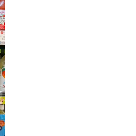
北野エース
ゴディバカフェ
ロイヤルパインズホテル浦和
高木真備
競輪場
保護犬
西武園ゆうえんち
コクーン1
工場見学
5歳～
キャンディ
クレイン伊奈
乗馬
さいたまコクーンシティ
埼玉県民の知恵
街紹介
リス
大宮の謎
3.11
コンコース
ふじみ野スイーツ
生ドーナツ
モスバーガー
睡眠グッズ
カフェチェーン
お店調査
まぜそば
ふじみ野ランチ