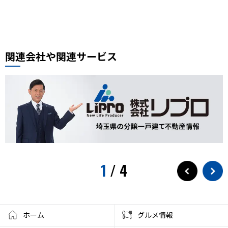
周年記念
イオンモール川口前川
ベルアメール
ぴよりん
タイ料理
道路陥没事故
お勧め本
リプロ情報
都市対抗野球
東岩槻
リプロカップ2025
関連会社や関連サービス
おもちゃ
展示会
サモエド
犬カフェ
大型犬カフェ
小ネタ
川越グルメ
川越散策
ウニ奉行
北与野駅
戸田市市制施行60周年記念
水遊び
プール
狭山茶
お出かけ情報
埼玉観光
スパークリングティー
新庁舎
素麺
夏のご飯
1
/
4
夏の食
茅乃舎
検証
徒歩10分
サービス
フローズンドリンク
クレセントモール
花火
盆踊り
ワークショップ
夜店
クラフト
ハンドメイド
ホーム
グルメ情報