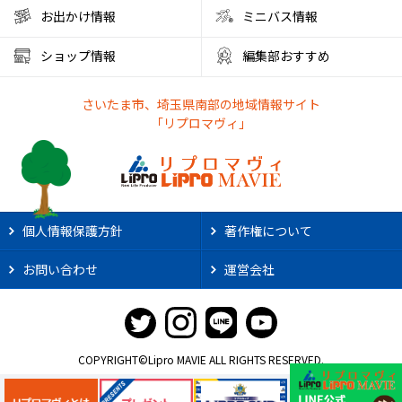
大宮西口
夏風邪
健康
ベーグル
お出かけ情報
ミニバス情報
彩の国くらしプラザ
夏休みのイベント
ショップ情報
編集部おすすめ
ファミリーランド むさしの村
とうもろこし狩り
さいたま市、埼玉県南部の地域情報サイト
かき氷アイス
やわもちアイス
ステーキ
ステーキ宮
「リプロマヴィ」
朝霞市カフェ
リノベーション
サンシャイン60展望台
アルディージャ
市役所
散歩
熱中症対策
新店情報
ときわだんご
天ぷら
がってん食堂
個人情報保護方針
著作権について
2025年花火大会
大宮まつり
浦和まつり
お問い合わせ
運営会社
さいたま市花火大会
リプロ武道館
埼玉県立武道館
ライオンズ
野球
スポーツ観戦
2025年夏祭り
肉汁うどん
大阪・関西万博2025
職業体験
COPYRIGHT©Lipro MAVIE ALL RIGHTS RESERVED.
社会科見学
ジェラートピケ
夏休みイベント