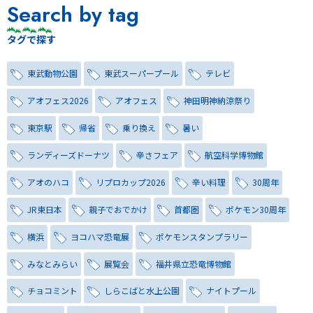
Search by tag
タグで探す
東武動物公園
東武スーパープール
テレビ
アオフェス2026
アオフェス
神田明神納涼祭り
東京駅
帰省
乗り換え
暑い
ランディーズドーナツ
辛さフェア
航空科学博物館
アオのハコ
リプロカップ2026
辛い料理
30周年
JR東日本
親子でおでかけ
首都圏
ポケモン30周年
横浜
ヨコハマ恐竜展
ポケモンスタンプラリー
みなとみらい
展覧会
福井県立恐竜博物館
チョコミント
しらこばと水上公園
ナイトプール