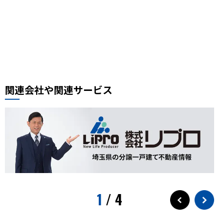
豚肉ときくらげの卵炒め
木須肉レシピ
埼玉ハック
レンタルサイクル
鰻
噴水公園
埼京線
周年記念
イオンモール川口前川
ベルアメール
ぴよりん
タイ料理
道路陥没事故
お勧め本
リプロ情報
都市対抗野球
東岩槻
リプロカップ2025
関連会社や関連サービス
おもちゃ
展示会
サモエド
犬カフェ
大型犬カフェ
小ネタ
川越グルメ
川越散策
ウニ奉行
北与野駅
戸田市市制施行60周年記念
水遊び
プール
狭山茶
お出かけ情報
埼玉観光
スパークリングティー
新庁舎
素麺
夏のご飯
1
/
4
夏の食
茅乃舎
検証
徒歩10分
サービス
フローズンドリンク
クレセントモール
花火
盆踊り