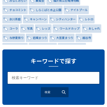
みなとみらい
展覧会
福井県立恐竜博物館
チョコミント
しらこばと水上公園
ナイトプール
氷川茶庭
キャンペーン
シティハンター
レトロ
コーラ
写真
レッズ
ワールドカップ
おしゃれ
与野夏祭り
岩槻まつり
大宮夏まつり
越谷市
越谷花火大会
南越谷阿波踊り
わらび機まつり
たたら祭り
埼玉お祭り
埼玉花火大会
キーワードで探す
2026年さいたま市夏祭り
サマードリンク
待ち合わせ
大宮駅西口
バラ
お散歩
楽しむ方法
野球観戦
観戦ガイド
モラン
夏のネタ
暑さ対策2026
検索
江戸前がってん寿司
地元ニュース
LUCY尾瀬鳩待
予約
モロッコ料理
VR
ドームプラネット