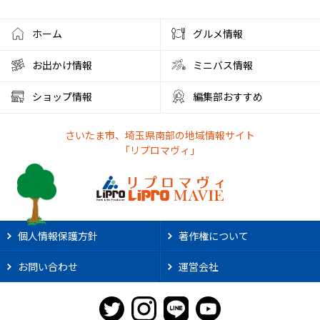
ワークショップ
夜店
クラフト
ハンドメイド
ホーム
グルメ情報
大宮西口
夏風邪
健康
ベーグル
お出かけ情報
ミニバス情報
彩の国くらしプラザ
夏休みのイベント
ショップ情報
編集部おすすめ
ファミリーランド むさしの村
とうもろこし狩り
さいたま市、埼玉県南部の地域情報サイト
かき氷アイス
やわもちアイス
ステーキ
ステーキ宮
「リプロマヴィ」
朝霞市カフェ
リノベーション
サンシャイン60展望台
アルディージャ
市役所
散歩
熱中症対策
新店情報
ときわだんご
天ぷら
がってん食堂
個人情報保護方針
著作権について
2025年花火大会
大宮まつり
浦和まつり
お問い合わせ
運営会社
さいたま市花火大会
リプロ武道館
埼玉県立武道館
ライオンズ
野球
スポーツ観戦
2025年夏祭り