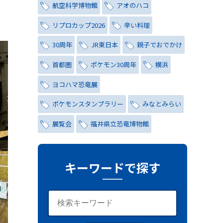
航空科学博物館
アオのハコ
リプロカップ2026
辛い料理
30周年
JR東日本
親子でおでかけ
首都圏
ポケモン30周年
横浜
ヨコハマ恐竜展
ポケモンスタンプラリー
みなとみらい
展覧会
福井県立恐竜博物館
チョコミント
しらこばと水上公園
ナイトプール
氷川茶庭
キーワードで探す
キャンペーン
シティハンター
レトロ
コーラ
写真
レッズ
ワールドカップ
おしゃれ