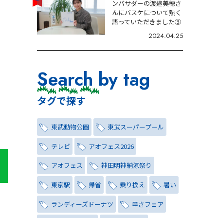
ンバサダーの渡邉美穂さ
んにバスケについて熱く
語っていただきました③
2024.04.25
Search by tag
タグで探す
東武動物公園
東武スーパープール
テレビ
アオフェス2026
アオフェス
神田明神納涼祭り
東京駅
帰省
乗り換え
暑い
ランディーズドーナツ
辛さフェア