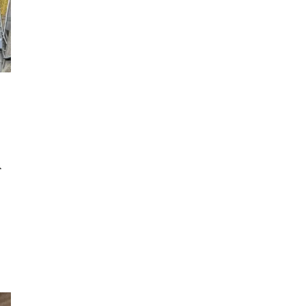
3×3
肉
試合観戦
フリースロー
スタグル
メッツァ
メッツァビレッジ
飯能市
高島屋
無料あそび場
うさぎ縁日、調神社
トレーニング
モバイルオーダー
鉱物
宝探し
化石発掘
み
子連れでお出かけ
天然石
子連れお出かけ
親子で楽しむ
隕石
ミネラルマルシェ
鉱石
宝石
化石
アジリティ
タリーズコーヒー
チェーン店