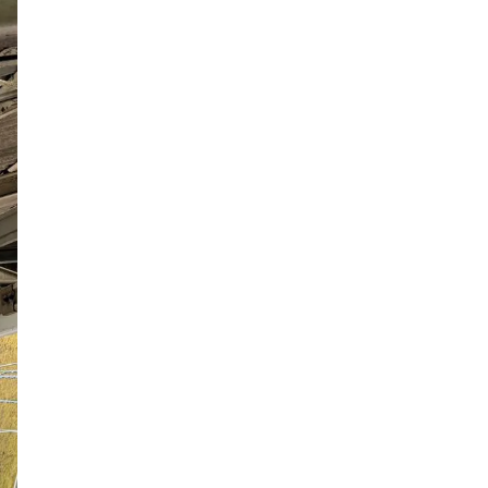
LUCY尾瀬鳩待
予約
モロッコ料理
VR
ドームプラネット
グレートバリアリーフ
クイーンズランド州政府観光局
ものづくり
工作
スキッズガーデン
わいわいぱーく
モーリーファンタジー
イオン
土呂駅
トイザらス
ステラタウン
ららテラス
所沢
タリーズ
チェーン店調査
カフェチェーン調査