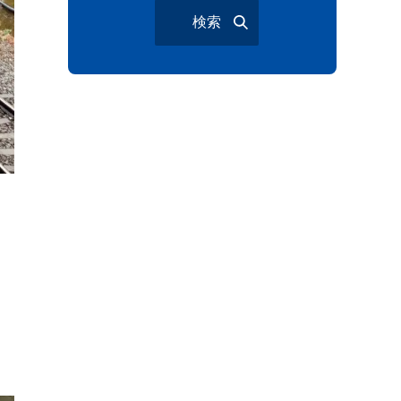
検索
与野夏祭り
岩槻まつり
大宮夏まつり
越谷市
越谷花火大会
南越谷阿波踊り
わらび機まつり
たたら祭り
埼玉お祭り
埼玉花火大会
2026年さいたま市夏祭り
サマードリンク
待ち合わせ
大宮駅西口
バラ
お散歩
楽しむ方法
野球観戦
観戦ガイド
モラン
夏のネタ
暑さ対策2026
江戸前がってん寿司
地元ニュース