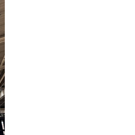
北野エース
ゴディバカフェ
ロイヤルパインズホテル浦和
高木真備
競輪場
保護犬
西武園ゆうえんち
コクーン1
工場見学
5歳～
キャンディ
クレイン伊奈
乗馬
さいたまコクーンシティ
埼玉県民の知恵
街紹介
リス
大宮の謎
3.11
コンコース
ふじみ野スイーツ
生ドーナツ
モスバーガー
睡眠グッズ
カフェチェーン
お店調査
まぜそば
ふじみ野ランチ