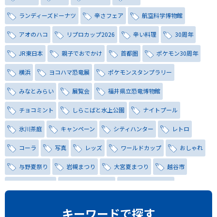
ランディーズドーナツ
辛さフェア
航空科学博物館
アオのハコ
リプロカップ2026
辛い料理
30周年
JR東日本
親子でおでかけ
首都圏
ポケモン30周年
横浜
ヨコハマ恐竜展
ポケモンスタンプラリー
みなとみらい
展覧会
福井県立恐竜博物館
チョコミント
しらこばと水上公園
ナイトプール
氷川茶庭
キャンペーン
シティハンター
レトロ
コーラ
写真
レッズ
ワールドカップ
おしゃれ
与野夏祭り
岩槻まつり
大宮夏まつり
越谷市
越谷花火大会
南越谷阿波踊り
わらび機まつり
たたら祭り
埼玉お祭り
埼玉花火大会
キーワードで探す