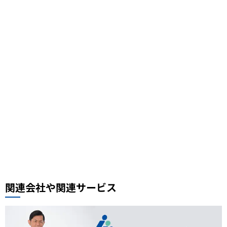
川口カレーせいろ
子連れ旅行
尾瀬
風邪対策
首都圏外郭放水路
ライトアップ
丸亀製麺
鳩ケ谷グルメ
3COINS
鉄道の日
駅フェス
おすすめスポット
スケジュール帳
街の小ネタ
県道
自転車
セイバン
料理レシピ、中華料理レシピ
豚肉ときくらげの卵炒め
木須肉レシピ
埼玉ハック
レンタルサイクル
鰻
噴水公園
埼京線
周年記念
イオンモール川口前川
ベルアメール
ぴよりん
タイ料理
道路陥没事故
お勧め本
リプロ情報
都市対抗野球
東岩槻
リプロカップ2025
関連会社や関連サービス
おもちゃ
展示会
サモエド
犬カフェ
大型犬カフェ
小ネタ
川越グルメ
川越散策