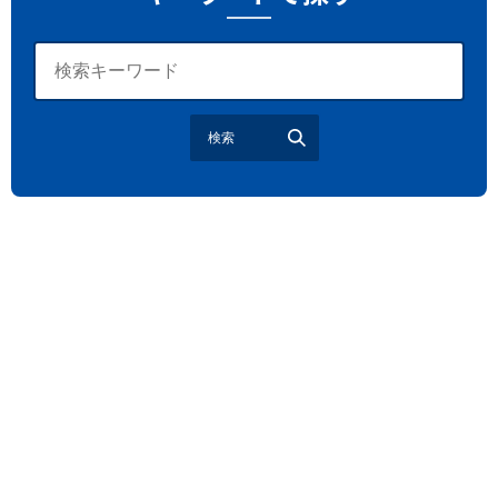
2026年さいたま市夏祭り
サマードリンク
待ち合わせ
大宮駅西口
バラ
お散歩
楽しむ方法
野球観戦
観戦ガイド
モラン
夏のネタ
暑さ対策2026
検索
江戸前がってん寿司
地元ニュース
LUCY尾瀬鳩待
予約
モロッコ料理
VR
ドームプラネット
グレートバリアリーフ
クイーンズランド州政府観光局
ものづくり
工作
スキッズガーデン
わいわいぱーく
モーリーファンタジー
イオン
土呂駅
トイザらス
ステラタウン
ららテラス
所沢
タリーズ
チェーン店調査
カフェチェーン調査
3×3
肉
試合観戦
フリースロー
スタグル
メッツァ
メッツァビレッジ
飯能市
高島屋
無料あそび場