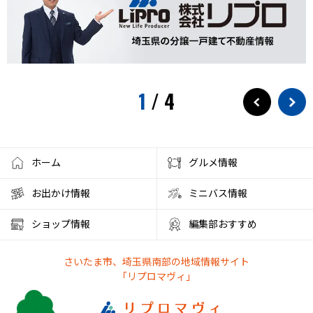
ウニ奉行
北与野駅
戸田市市制施行60周年記念
水遊び
プール
狭山茶
お出かけ情報
埼玉観光
スパークリングティー
新庁舎
素麺
夏のご飯
1
/
4
夏の食
茅乃舎
検証
徒歩10分
サービス
フローズンドリンク
クレセントモール
花火
盆踊り
ワークショップ
夜店
クラフト
ハンドメイド
ホーム
グルメ情報
大宮西口
夏風邪
健康
ベーグル
お出かけ情報
ミニバス情報
彩の国くらしプラザ
夏休みのイベント
ショップ情報
編集部おすすめ
ファミリーランド むさしの村
とうもろこし狩り
さいたま市、埼玉県南部の地域情報サイト
かき氷アイス
やわもちアイス
ステーキ
ステーキ宮
「リプロマヴィ」
朝霞市カフェ
リノベーション
サンシャイン60展望台