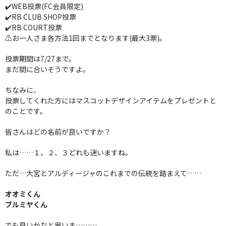
✔️WEB投票(FC会員限定)
✔️RB CLUB SHOP投票
✔️RB COURT投票
⚠️お一人さま各方法1回までとなります(最大3票)。
投票期間は7/27まで。
まだ間に合いそうですよ。
ちなみに、
投票してくれた方にはマスコットデザインアイテムをプレゼントと
のことです。
皆さんはどの名前が良いですか？
私は……１、２、３どれも迷いますね。
ただ…大宮とアルディージャのこれまでの伝統を踏まえて……
オオミくん
ブルミヤくん
でも良いかなと思いま………