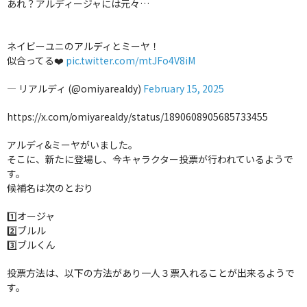
あれ？アルディージャには元々…
ネイビーユニのアルディとミーヤ！
似合ってる❤️
pic.twitter.com/mtJFo4V8iM
— リアルディ (@omiyarealdy)
February 15, 2025
https://x.com/omiyarealdy/status/1890608905685733455
アルディ&ミーヤがいました。
そこに、新たに登場し、今キャラクター投票が行われているようで
す。
候補名は次のとおり
1️⃣オージャ
2️⃣ブルル
3️⃣ブルくん
投票方法は、以下の方法があり一人３票入れることが出来るようで
す。