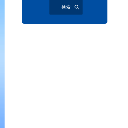
検索
与野夏祭り
岩槻まつり
大宮夏まつり
越谷市
越谷花火大会
南越谷阿波踊り
わらび機まつり
たたら祭り
埼玉お祭り
埼玉花火大会
2026年さいたま市夏祭り
サマードリンク
待ち合わせ
大宮駅西口
バラ
お散歩
楽しむ方法
野球観戦
観戦ガイド
モラン
夏のネタ
暑さ対策2026
江戸前がってん寿司
地元ニュース