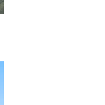
北野エース
ゴディバカフェ
ロイヤルパインズホテル浦和
高木真備
競輪場
保護犬
西武園ゆうえんち
コクーン1
工場見学
5歳～
キャンディ
クレイン伊奈
乗馬
さいたまコクーンシティ
埼玉県民の知恵
街紹介
リス
大宮の謎
3.11
コンコース
ふじみ野スイーツ
生ドーナツ
モスバーガー
睡眠グッズ
カフェチェーン
お店調査
まぜそば
ふじみ野ランチ