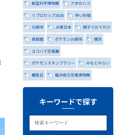
航空科学博物館
アオのハコ
リプロカップ2026
辛い料理
30周年
JR東日本
親子でおでかけ
首都圏
ポケモン30周年
横浜
ヨコハマ恐竜展
難
ポケモンスタンプラリー
みなとみらい
展覧会
福井県立恐竜博物館
チョコミント
しらこばと水上公園
ナイトプール
氷川茶庭
キーワードで探す
キャンペーン
シティハンター
レトロ
コーラ
写真
レッズ
ワールドカップ
おしゃれ