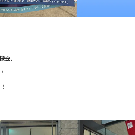
機会。
！
す！