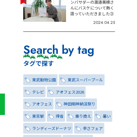
ンバサダーの渡邉美穂さ
んにバスケについて熱く
語っていただきました③
2024.04.25
Search by tag
タグで探す
東武動物公園
東武スーパープール
テレビ
アオフェス2026
アオフェス
神田明神納涼祭り
東京駅
帰省
乗り換え
暑い
ランディーズドーナツ
辛さフェア