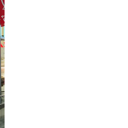
3×3
肉
試合観戦
フリースロー
スタグル
メッツァ
メッツァビレッジ
飯能市
高島屋
無料あそび場
うさぎ縁日、調神社
トレーニング
モバイルオーダー
鉱物
宝探し
化石発掘
子連れでお出かけ
天然石
子連れお出かけ
親子で楽しむ
隕石
ミネラルマルシェ
鉱石
宝石
化石
アジリティ
タリーズコーヒー
チェーン店