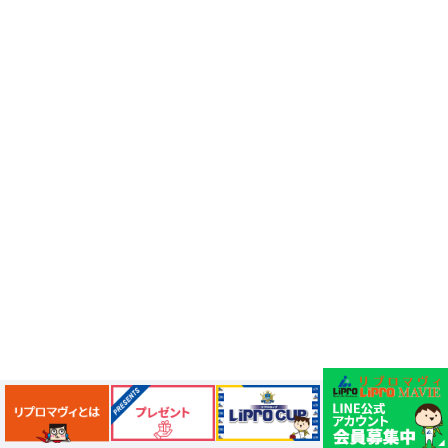
お店調査
まぜそば
ふじみ野ランチ
週末のお出かけ情報
THE RANDOSERU
土屋鞄
コクーン2
2027年入学準備
そごう大宮店
ゼッテリア
冬の料理
イベント取材
たまーりん
川口市立科学館
忍者
体験
スーパー
成城石井
AKOMEYATOKYO
冬のおすすめ商品
お引越し
街情報
ハーゲンダッツ
ドトール
引越し
街の情報
所沢ランチ
新店
正月行事
新春
だるま
だるま市
熊谷
餅つき
羽子板
だるまさんが転んだ
埼玉限定
セブンイレブン
エキキュート大宮
コンビニ弁当
検証シリーズ
朝活
ドトール珈琲農園
おすすめスイーツ
上尾グルメ
2026
Suiceのペンギン