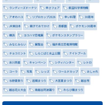
ランディーズドーナツ
辛さフェア
航空科学博物館
アオのハコ
リプロカップ2026
辛い料理
30周年
JR東日本
親子でおでかけ
首都圏
ポケモン30周年
横浜
ヨコハマ恐竜展
ポケモンスタンプラリー
みなとみらい
展覧会
福井県立恐竜博物館
チョコミント
しらこばと水上公園
ナイトプール
氷川茶庭
キャンペーン
シティハンター
レトロ
コーラ
写真
レッズ
ワールドカップ
おしゃれ
与野夏祭り
岩槻まつり
大宮夏まつり
越谷市
越谷花火大会
南越谷阿波踊り
わらび機まつり
たたら祭り
埼玉お祭り
埼玉花火大会