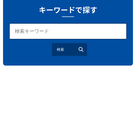
2026年さいたま市夏祭り
サマードリンク
待ち合わせ
キーワードで探す
大宮駅西口
バラ
お散歩
楽しむ方法
野球観戦
観戦ガイド
モラン
夏のネタ
暑さ対策2026
江戸前がってん寿司
地元ニュース
LUCY尾瀬鳩待
検索
予約
モロッコ料理
VR
ドームプラネット
グレートバリアリーフ
クイーンズランド州政府観光局
ものづくり
工作
スキッズガーデン
わいわいぱーく
モーリーファンタジー
イオン
土呂駅
トイザらス
ステラタウン
ららテラス
所沢
タリーズ
チェーン店調査
カフェチェーン調査
3×3
肉
試合観戦
フリースロー
スタグル
メッツァ
メッツァビレッジ
飯能市
高島屋
無料あそび場