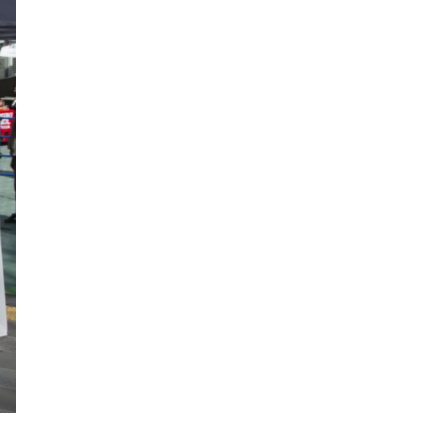
ロイヤルパインズホテル浦和
高木真備
競輪場
保護犬
西武園ゆうえんち
コクーン1
工場見学
5歳～
キャンディ
クレイン伊奈
乗馬
さいたまコクーンシティ
埼玉県民の知恵
街紹介
リス
大宮の謎
3.11
コンコース
ふじみ野スイーツ
生ドーナツ
モスバーガー
睡眠グッズ
カフェチェーン
お店調査
まぜそば
ふじみ野ランチ
週末のお出かけ情報
THE RANDOSERU