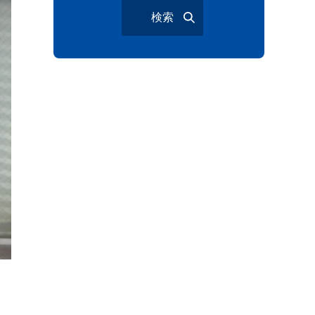
検索
大宮夏まつり
越谷市
越谷花火大会
南越谷阿波踊り
わらび機まつり
たたら祭り
埼玉お祭り
埼玉花火大会
2026年さいたま市夏祭り
サマードリンク
待ち合わせ
大宮駅西口
バラ
お散歩
楽しむ方法
野球観戦
観戦ガイド
モラン
夏のネタ
暑さ対策2026
江戸前がってん寿司
地元ニュース
LUCY尾瀬鳩待
予約