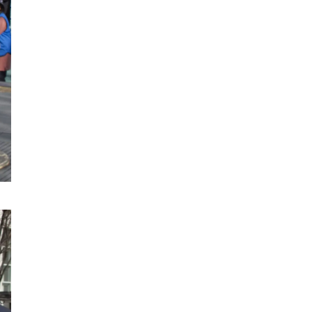
フリースロー
スタグル
メッツァ
メッツァビレッジ
飯能市
高島屋
無料あそび場
うさぎ縁日、調神社
トレーニング
モバイルオーダー
鉱物
宝探し
化石発掘
子連れでお出かけ
天然石
子連れお出かけ
親子で楽しむ
隕石
ミネラルマルシェ
鉱石
宝石
化石
アジリティ
タリーズコーヒー
チェーン店
北野エース
ゴディバカフェ