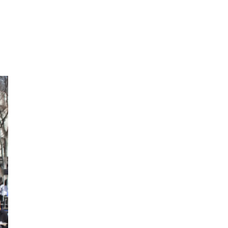
モロッコ料理
VR
ドームプラネット
グレートバリアリーフ
クイーンズランド州政府観光局
ものづくり
工作
スキッズガーデン
わいわいぱーく
モーリーファンタジー
イオン
土呂駅
トイザらス
ステラタウン
ららテラス
所沢
タリーズ
チェーン店調査
カフェチェーン調査
3×3
肉
試合観戦