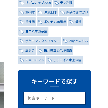
リプロカップ2026
辛い料理
30周年
JR東日本
親子でおでかけ
首都圏
ポケモン30周年
横浜
ヨコハマ恐竜展
ポケモンスタンプラリー
みなとみらい
展覧会
福井県立恐竜博物館
チョコミント
しらこばと水上公園
ナイトプール
氷川茶庭
キャンペーン
シティハンター
キーワードで探す
レトロ
コーラ
写真
レッズ
ワールドカップ
おしゃれ
与野夏祭り
岩槻まつり